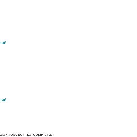
рий
рий
шой городок, который стал