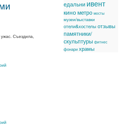
ивент
ыми
едальни
кино
метро
мосты
музеи/выставки
отзывы
отели&хостелы
памятники/
 ужас. Съездила,
скульптуры
фитнес
храмы
фонари
рий
рий