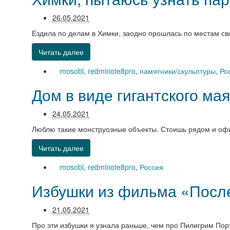
26.05.2021
Ездила по делам в Химки, заодно прошлась по местам сво
Читать далее
mosobl
,
redminote8pro
,
памятники/скульптуры
,
Ро
Дом в виде гигантского ма
24.05.2021
Люблю такие монструозные объекты. Стоишь рядом и офи
Читать далее
mosobl
,
redminote8pro
,
Россия
Избушки из фильма «Посл
21.05.2021
Про эти избушки я узнала раньше, чем про Пилигрим Пор