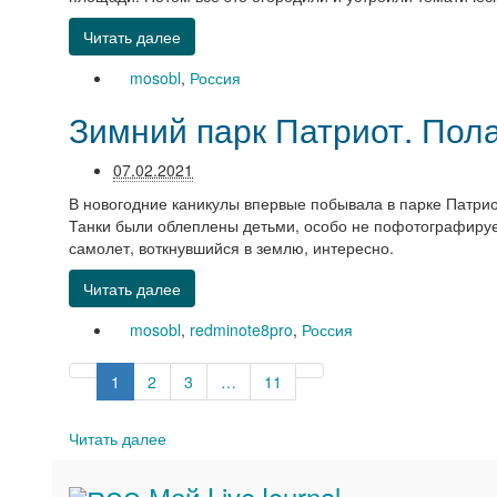
Читать далее
mosobl
,
Россия
Зимний парк Патриот. Пола
07.02.2021
В новогодние каникулы впервые побывала в парке Патриот.
Танки были облеплены детьми, особо не пофотографируе
самолет, воткнувшийся в землю, интересно.
Читать далее
mosobl
,
redminote8pro
,
Россия
1
2
3
…
11
Читать далее
Мой LiveJournal