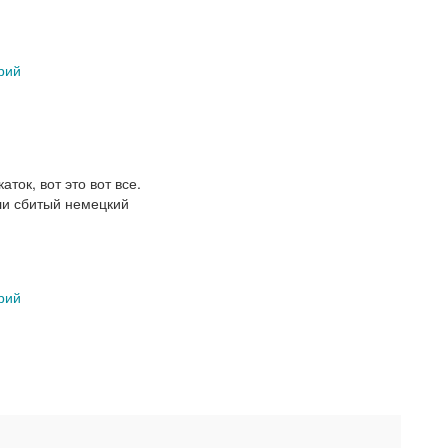
рий
ток, вот это вот все.
ли сбитый немецкий
рий