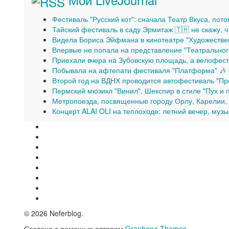
Фестиваль "Русский кот": сначала Театр Вкуса, пот
Тайский фестиваль в саду Эрмитаж 🇹🇭 не скажу, 
Видела Бориса Эйфмана в кинотеатре "Художестве
Впервые не попала на представление "Театральног
Приехали вчера на Зубовскую площадь, а велофест
Побывала на афтепати фестиваля "Платформа" 🎶
Второй год на ВДНХ проводится автофестиваль "Пр
Пермский мюзикл "Винил", Шекспир в стиле "Пух и 
Метропоезда, посвященные городу Орлу, Карелии, и
Концерт ALAI OLI на теплоходе: летний вечер, музы
© 2026 Neferblog.
Создано с помощью
автором
Graphene Themes
.