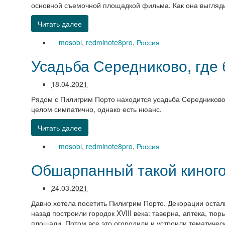
основной съемочной площадкой фильма. Как она выглядит
Читать далее
mosobl
,
redminote8pro
,
Россия
Усадьба Середниково, где
18.04.2021
Рядом с Пилигрим Порто находится усадьба Середниково, 
целом симпатично, однако есть нюанс.
Читать далее
mosobl
,
redminote8pro
,
Россия
Обшарпанный такой киног
24.03.2021
Давно хотела посетить Пилигрим Порто. Декорации остал
назад построили городок XVIII века: таверна, аптека, тюр
площади. Потом все это огородили и устроили тематическ