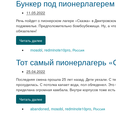
Бункер под пионерлагерем
11.05.2022
Речь пойдет о пионерском лагере «Сказка» в Дмитровском
подземелье. Предположительно бомбоубежище. Ну, а чт
обязателен!
Читать далее
mosobl
,
redminote10pro
,
Россия
Тот самый пионерлагерь «С
25.04.2022
Последняя смена прошла 25 лет назад. Дети уехали. С те
прохудилась. С потолка капает вода, пол обледенел. Это
приделана огромная камбала. Внутри корпусов тоже есть 
Читать далее
abandoned
,
mosobl
,
redminote10pro
,
Россия