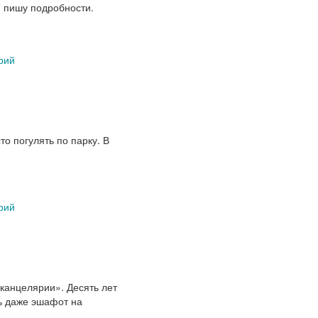
, пишу подробности.
рий
о погулять по парку. В
рий
канцелярии». Десять лет
ть даже эшафот на