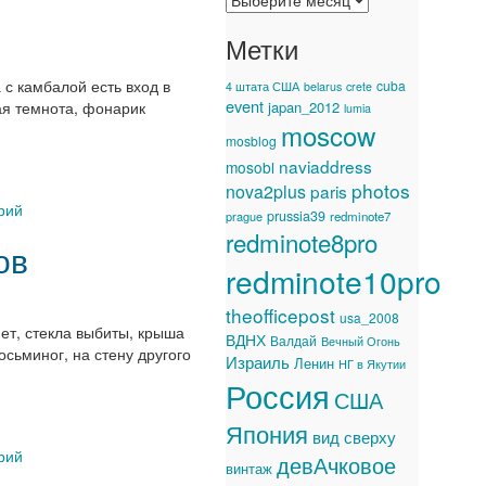
Метки
 с камбалой есть вход в
cuba
4 штата США
belarus
crete
event
я темнота, фонарик
japan_2012
lumia
moscow
mosblog
naviaddress
mosobl
photos
nova2plus
paris
рий
prussia39
prague
redminote7
redminote8pro
ов
redminote10pro
theofficepost
usa_2008
ет, стекла выбиты, крыша
ВДНХ
Валдай
Вечный Огонь
сьминог, на стену другого
Израиль
Ленин
НГ в Якутии
Россия
США
Япония
вид сверху
рий
девАчковое
винтаж