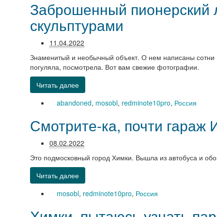
Заброшенный пионерский л
скульптурами
11.04.2022
Знаменитый и необычный объект. О нем написаны сотни 
погуляла, посмотрела. Вот вам свежие фотографии.
Читать далее
abandoned
,
mosobl
,
redminote10pro
,
Россия
Смотрите-ка, почти гараж 
08.02.2022
Это подмосковный город Химки. Вышла из автобуса и обо
Читать далее
mosobl
,
redminote10pro
,
Россия
Химки, пытаюсь узнать пар