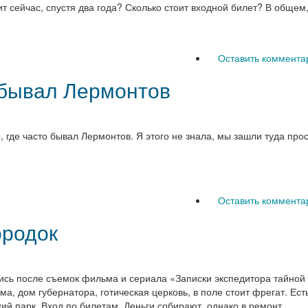
 сейчас, спустя два года? Сколько стоит входной билет? В общем
Оставить коммента
 бывал Лермонтов
где часто бывал Лермонтов. Я этого не знала, мы зашли туда прост
Оставить коммента
ородок
ись после съемок фильма и сериала «Записки экспедитора тайной 
ьма, дом губернатора, готическая церковь, в поле стоит фрегат. Ес
ий парк. Вход по билетам. Деньги собирают, однако в ремонт …