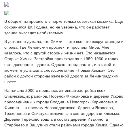
В общем, из прошлого в парке только советская мозаика. Еще
сохранился ДК Родина, но не уверена, что он работает,
здание выглядит необитаемым.
В детстве я думала, что Химки — это все, что вокруг станции и
справа. Где Ленинский проспект и проспект Мира. Мне
казалось, что с другой стороны жизни нет. Это называется
Старые Химки. Застройка происходила в 1950-1960-х годах,
есть довоенные здания. Однако, город растет, и в какой-то
момент я услышала словосочетание «Новые Химки». Это
район с другой стороны железной дороги за Ленинградским
шоссе.
На начало 2000-х пришлась активная застройка всех
близлежащих районов. Поселок Фирсановка и деревня Усково
присоединены к городу Сходня, а Новогорск, Кирилловка и
Филино — к поселку Новоподрезково. Деревни Яковлево,
Трахонеево и Свистуха включены в состав деревни Клязьма.
Деревня Терехово вошла в состав деревни Ивакино, а
Старбеево и Вашутино стали районами города Химки. Однако