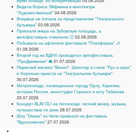
прям огнище, но колоритненько
05.08.2026
Видела Бориса Эйфмана в кинотеатре
"Художественный"
04.08.2026
Впервые не попала на представление "Театрального
бульвара"
03.08.2026
Приехали вчера на Зубовскую площадь, а
велофестиваль отменили 🙁
02.08.2026
Побывала на афтепати фестиваля "Платформа" 🎶
01.08.2026
Второй год на ВДНХ проводится автофестиваль
"ПроДвижение" 🚘
31.07.2026
Пермский мюзикл "Винил", Шекспир в стиле "Пух и прах"
и Хоронько-оркестр на "Театральном бульваре"
30.07.2026
Метропоезда, посвященные городу Орлу, Карелии,
истории России, киностудии Горького и коту Табакова
29.07.2026
Концерт ALAI OLI на теплоходе: летний вечер, музыка,
путешествие по реке
28.07.2026
Шоу "Океан" из Чили привезли на фестиваль
"Вдохновение"
27.07.2026