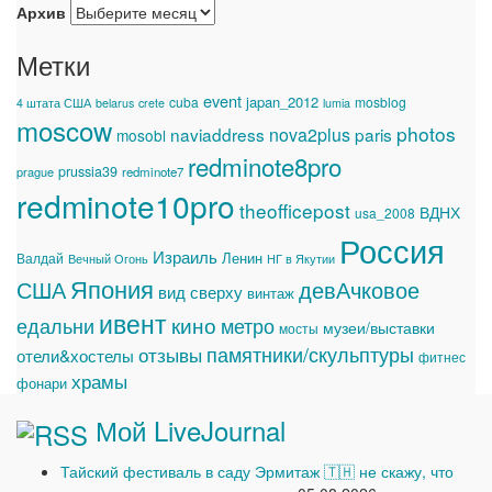
Архив
Метки
event
japan_2012
cuba
mosblog
4 штата США
belarus
crete
lumia
moscow
photos
naviaddress
nova2plus
paris
mosobl
redminote8pro
prussia39
prague
redminote7
redminote10pro
theofficepost
ВДНХ
usa_2008
Россия
Израиль
Ленин
Валдай
Вечный Огонь
НГ в Якутии
Япония
США
девАчковое
вид сверху
винтаж
ивент
едальни
кино
метро
музеи/выставки
мосты
памятники/скульптуры
отзывы
отели&хостелы
фитнес
храмы
фонари
Мой LiveJournal
Тайский фестиваль в саду Эрмитаж 🇹🇭 не скажу, что