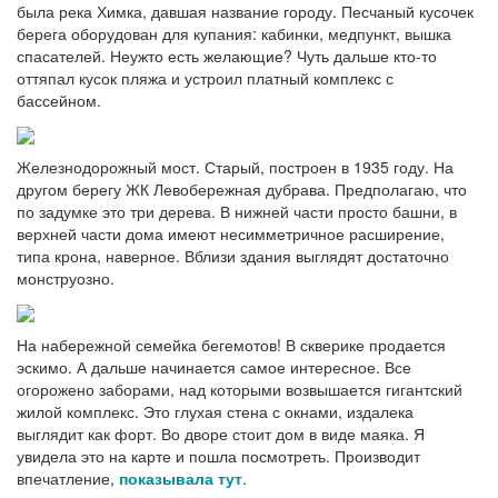
была река Химка, давшая название городу. Песчаный кусочек
берега оборудован для купания: кабинки, медпункт, вышка
спасателей. Неужто есть желающие? Чуть дальше кто-то
оттяпал кусок пляжа и устроил платный комплекс с
бассейном.
Железнодорожный мост. Старый, построен в 1935 году. На
другом берегу ЖК Левобережная дубрава. Предполагаю, что
по задумке это три дерева. В нижней части просто башни, в
верхней части дома имеют несимметричное расширение,
типа крона, наверное. Вблизи здания выглядят достаточно
монструозно.
На набережной семейка бегемотов! В скверике продается
эскимо. А дальше начинается самое интересное. Все
огорожено заборами, над которыми возвышается гигантский
жилой комплекс. Это глухая стена с окнами, издалека
выглядит как форт. Во дворе стоит дом в виде маяка. Я
увидела это на карте и пошла посмотреть. Производит
впечатление,
показывала тут
.