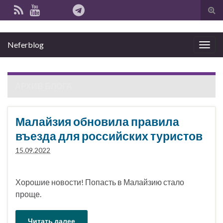
Вкл
вык
фо
Neferblog
пои
Вкл/
выкл
нави
АРХИВ БЛОГА
Малайзия обновила правила
въезда для российских туристов
15.09.2022
Хорошие новости! Попасть в Малайзию стало
проще.
Читать далее