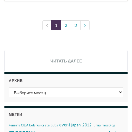
1
2
3
ЧИТАТЬ ДАЛЕЕ
АРХИВ
Архив
МЕТКИ
event
japan_2012
cuba
mosblog
4 штата США
belarus
crete
lumia