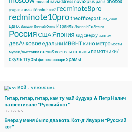
moscow
photos
nova2plus
naviaddress
paris
mosobl
redminote8pro
prussia39
prague
redminote7
redminote10pro
theofficepost
usa_2008
Израиль
ВДНХ
Ленин
Валдай
Вечный Огонь
НГ в Якутии
Россия
Япония
США
вид сверху
винтаж
ивент
девАчковое
едальни
кино
метро
мосты
памятники/
отзывы
отели&хостелы
музеи/выставки
скульптуры
храмы
фонари
фитнес
МОЙ LIVEJOURNAL
Гитар, гитар, гитар, кам ту май будуар 🎸 Петр Налич
на фестивале "Русский кот"
08.08.2026
Вчера у меня было два кота: Кот-д'Ивуар и "Русский
кот"