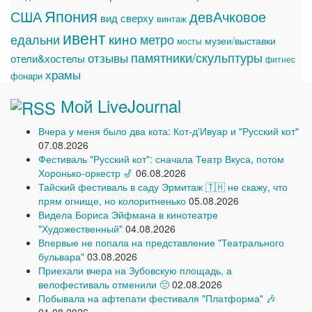
Япония
США
девАчковое
вид сверху
винтаж
ивент
едальни
кино
метро
музеи/выставки
мосты
памятники/скульптуры
отзывы
отели&хостелы
фитнес
храмы
фонари
Мой LiveJournal
Вчера у меня было два кота: Кот-д'Ивуар и "Русский кот"
07.08.2026
Фестиваль "Русский кот": сначала Театр Вкуса, потом
Хоронько-оркестр 🎷
06.08.2026
Тайский фестиваль в саду Эрмитаж 🇹🇭 не скажу, что
прям огнище, но колоритненько
05.08.2026
Видела Бориса Эйфмана в кинотеатре
"Художественный"
04.08.2026
Впервые не попала на представление "Театрального
бульвара"
03.08.2026
Приехали вчера на Зубовскую площадь, а
велофестиваль отменили 🙁
02.08.2026
Побывала на афтепати фестиваля "Платформа" 🎶