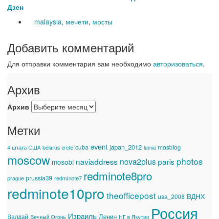
Дзен
malaysia
,
мечети
,
мосты
Добавить комментарий
Для отправки комментария вам необходимо
авторизоваться
.
Архив
Архив
Метки
event
japan_2012
cuba
mosblog
4 штата США
belarus
crete
lumia
moscow
photos
naviaddress
nova2plus
paris
mosobl
redminote8pro
prussia39
prague
redminote7
redminote10pro
theofficepost
ВДНХ
usa_2008
Россия
Израиль
Ленин
Валдай
Вечный Огонь
НГ в Якутии