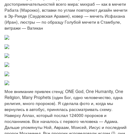
достопримечательностей всего мира: михраб — как в мечети
Рабата (Марокко), вставки по углам повторяют дизайн мечети
в Эр-Рияде (Саудовская Аравия), ковер — мечеть Исфахана
(Иран), люстры — по образцу Голубой мечети в Стамбуле,
витражи — Ватикан
Мое внимание привлек стенд: ONE God, One Humanity, One
Religion, Many Prophets (один Бог, одно человечество, одна
религия, много пророков). Я сделала фото и, когда мы
вернулись в автобус, принялась рассматривать схему.
Наверху Аллах, который послал 124000 пророков и
посланников. Все началось с первого человека — Адама.
Дальше упомянуты Ной, Авраам, Моисей, Иисус и последний
пророк Мохаммед. Все пророки исповедовали ислам (!), они