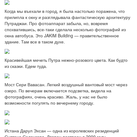
Когда мы въехали в город, я была настолько поражена, что
прилипла к окну и разглядывала фантастическую архитектуру
Путраджаи. Про фотоаппарат забыла, но, вовремя
спохватившись, все-таки сделала несколько фотографий из
окна автобуса. Это JAKIM Building — правительственное
здание. Там все в таком духе.
Красивейшая мечеть Путра нежно-розового цвета. Как будто
из сказки. Едем туда.
Мост Сери Вавасан. Легкий воздушный вантовый мост через
озеро. По вечерам включается подсветка, видела на
фотографиях, очень красиво. Жаль, у нас не было
возможности погулять по вечернему городу.
Истана Дарул Эхсан — одна из королевских резиденций
Султана Селангора. Дворец построен в 2000 году.