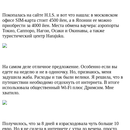
Покопалась на сайте H.I.S. и вот что нашла: в московском
офисе SIM-карта стоит 4500 йен, а в Японии ее можно
приобрести за 4000 йен. Места обмена ваучера: аэропорты
Токио, Саппоро, Нагои, Осаки и Окинавы, а также
туристический центр Harajuku.
На самом деле отличное предложение. Особенно если вы
едете на неделю и не в одиночку. Но, признаюсь, меня
задушила жаба. Расходы и так были велики. Я решила, что в
путешествии необходимо отдохнуть от интернета. В итоге
использовала общественный Wi-Fi плюс Дримсим. Мне
хватило.
Получилось, что за 8 дней я израсходовала чуть больше 10
евро. Но я не сидела в интернете с утра до вечера, просто