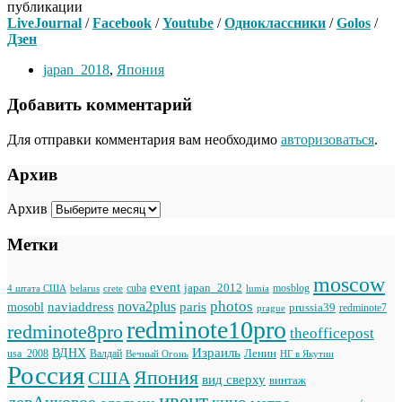
публикации
LiveJournal
/
Facebook
/
Youtube
/
Одноклассники
/
Golos
/
Дзен
japan_2018
,
Япония
Добавить комментарий
Для отправки комментария вам необходимо
авторизоваться
.
Архив
Архив
Метки
moscow
event
japan_2012
cuba
mosblog
belarus
lumia
4 штата США
crete
photos
naviaddress
nova2plus
paris
mosobl
prussia39
prague
redminote7
redminote10pro
redminote8pro
theofficepost
Израиль
ВДНХ
Ленин
usa_2008
Валдай
Вечный Огонь
НГ в Якутии
Россия
Япония
США
вид сверху
винтаж
ивент
девАчковое