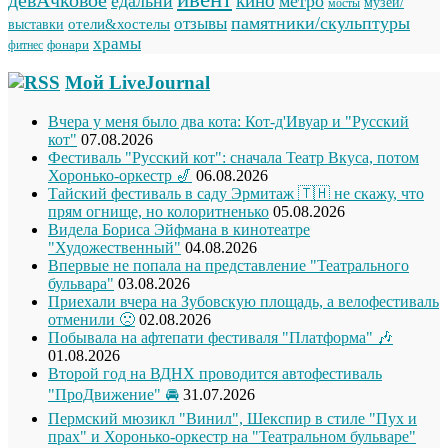
кино
едальни
метро
музеи/
мосты
памятники/скульптуры
отзывы
отели&хостелы
выставки
храмы
фонари
фитнес
Мой LiveJournal
Вчера у меня было два кота: Кот-д'Ивуар и "Русский
кот"
07.08.2026
Фестиваль "Русский кот": сначала Театр Вкуса, потом
Хоронько-оркестр 🎷
06.08.2026
Тайский фестиваль в саду Эрмитаж 🇹🇭 не скажу, что
прям огнище, но колоритненько
05.08.2026
Видела Бориса Эйфмана в кинотеатре
"Художественный"
04.08.2026
Впервые не попала на представление "Театрального
бульвара"
03.08.2026
Приехали вчера на Зубовскую площадь, а велофестиваль
отменили 🙁
02.08.2026
Побывала на афтепати фестиваля "Платформа" 🎶
01.08.2026
Второй год на ВДНХ проводится автофестиваль
"ПроДвижение" 🚘
31.07.2026
Пермский мюзикл "Винил", Шекспир в стиле "Пух и
прах" и Хоронько-оркестр на "Театральном бульваре"