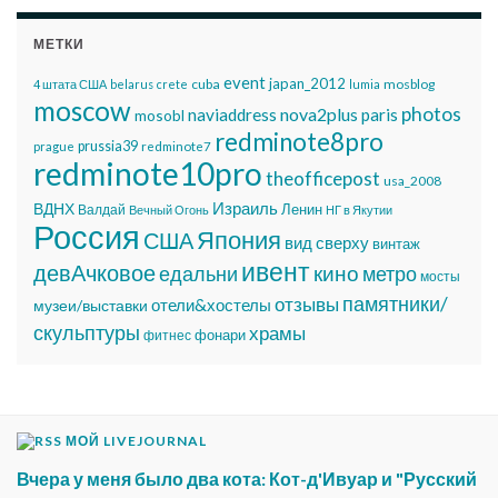
МЕТКИ
event
japan_2012
cuba
mosblog
4 штата США
belarus
crete
lumia
moscow
photos
nova2plus
naviaddress
paris
mosobl
redminote8pro
prussia39
prague
redminote7
redminote10pro
theofficepost
usa_2008
Израиль
ВДНХ
Ленин
Валдай
Вечный Огонь
НГ в Якутии
Россия
Япония
США
вид сверху
винтаж
ивент
девАчковое
едальни
кино
метро
мосты
памятники/
отзывы
отели&хостелы
музеи/выставки
скульптуры
храмы
фонари
фитнес
МОЙ LIVEJOURNAL
Вчера у меня было два кота: Кот-д'Ивуар и "Русский