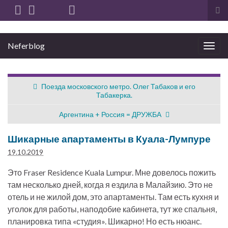
Вкл
вы
фо
Neferblog
пои
Вкл/
выкл
нави
Поезда московского метро. Олег Табаков и его
Табакерка.
Аргентина + Россия = ДРУЖБА
Шикарные апартаменты в Куала-Лумпуре
19.10.2019
Это Fraser Residence Kuala Lumpur. Мне довелось пожить
там несколько дней, когда я ездила в Малайзию. Это не
отель и не жилой дом, это апартаменты. Там есть кухня и
уголок для работы, наподобие кабинета, тут же спальня,
планировка типа «студия». Шикарно! Но есть нюанс.