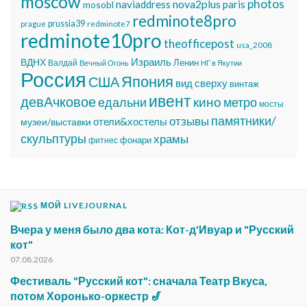
moscow
photos
nova2plus
naviaddress
paris
mosobl
redminote8pro
prussia39
prague
redminote7
redminote10pro
theofficepost
usa_2008
Израиль
ВДНХ
Ленин
Валдай
Вечный Огонь
НГ в Якутии
Россия
Япония
США
вид сверху
винтаж
ивент
девАчковое
едальни
кино
метро
мосты
памятники/
отзывы
отели&хостелы
музеи/выставки
скульптуры
храмы
фонари
фитнес
МОЙ LIVEJOURNAL
Вчера у меня было два кота: Кот-д'Ивуар и "Русский
кот"
07.08.2026
Фестиваль "Русский кот": сначала Театр Вкуса,
потом Хоронько-оркестр 🎷