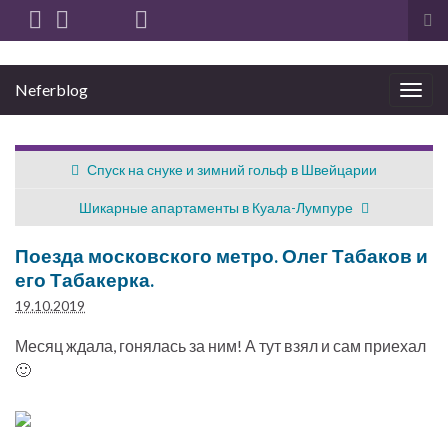
Вкл
вы
фо
Neferblog
пои
Вкл/
выкл
нави
Спуск на снуке и зимний гольф в Швейцарии
Шикарные апартаменты в Куала-Лумпуре
Поезда московского метро. Олег Табаков и
его Табакерка.
19.10.2019
Месяц ждала, гонялась за ним! А тут взял и сам приехал
🙂