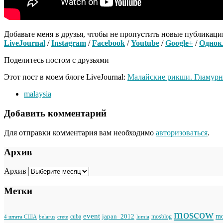
Добавьте меня в друзья, чтобы не пропустить новые публикаци
LiveJournal
/
Instagram
/
Facebook
/
Youtube
/
Google+
/
Однок
Поделитесь постом с друзьями
Этот пост в моем блоге LiveJournal:
Малайские рикши. Гламурн
malaysia
Добавить комментарий
Для отправки комментария вам необходимо
авторизоваться
.
Архив
Архив
Метки
moscow
event
japan_2012
mo
cuba
mosblog
belarus
lumia
4 штата США
crete