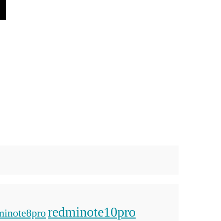
redminote10pro
minote8pro