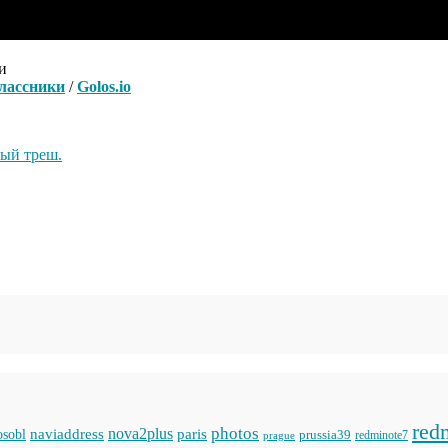
и
лассники
/
Golos.io
ый треш.
red
photos
naviaddress
nova2plus
paris
sobl
prussia39
prague
redminote7