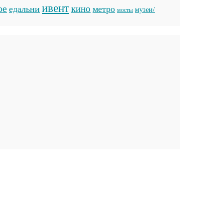
ивент
ое
кино
едальни
метро
музеи/
мосты