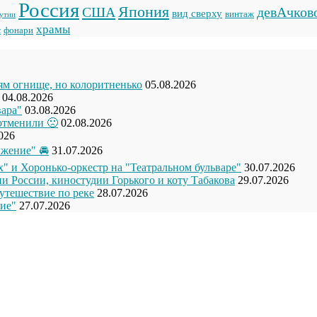
Россия
Япония
США
девАчков
вид сверху
винтаж
кутии
храмы
фонари
с
рям огнище, но колоритненько
05.08.2026
04.08.2026
вара"
03.08.2026
отменили 🙁
02.08.2026
026
жение" 🚘
31.07.2026
" и Хоронько-оркестр на "Театральном бульваре"
30.07.2026
и России, киностудии Горького и коту Табакова
29.07.2026
утешествие по реке
28.07.2026
ие"
27.07.2026