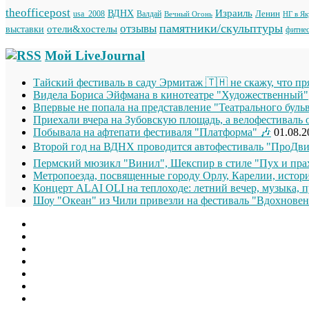
theofficepost
Израиль
ВДНХ
Ленин
usa_2008
Валдай
Вечный Огонь
НГ в Я
памятники/скульптуры
отзывы
отели&хостелы
выставки
фитне
Мой LiveJournal
Тайский фестиваль в саду Эрмитаж 🇹🇭 не скажу, что п
Видела Бориса Эйфмана в кинотеатре "Художественный"
Впервые не попала на представление "Театрального буль
Приехали вчера на Зубовскую площадь, а велофестиваль 
Побывала на афтепати фестиваля "Платформа" 🎶
01.08.2
Второй год на ВДНХ проводится автофестиваль "ПроДви
Пермский мюзикл "Винил", Шекспир в стиле "Пух и прах
Метропоезда, посвященные городу Орлу, Карелии, истори
Концерт ALAI OLI на теплоходе: летний вечер, музыка, п
Шоу "Океан" из Чили привезли на фестиваль "Вдохновен