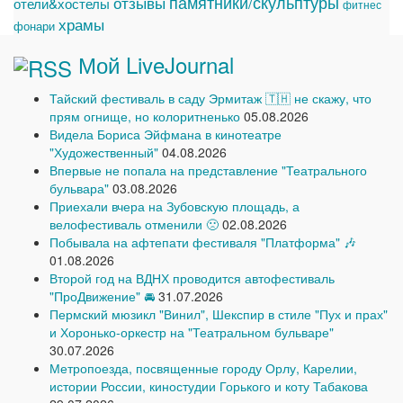
памятники/скульптуры
отзывы
отели&хостелы
фитнес
храмы
фонари
Мой LiveJournal
Тайский фестиваль в саду Эрмитаж 🇹🇭 не скажу, что
прям огнище, но колоритненько
05.08.2026
Видела Бориса Эйфмана в кинотеатре
"Художественный"
04.08.2026
Впервые не попала на представление "Театрального
бульвара"
03.08.2026
Приехали вчера на Зубовскую площадь, а
велофестиваль отменили 🙁
02.08.2026
Побывала на афтепати фестиваля "Платформа" 🎶
01.08.2026
Второй год на ВДНХ проводится автофестиваль
"ПроДвижение" 🚘
31.07.2026
Пермский мюзикл "Винил", Шекспир в стиле "Пух и прах"
и Хоронько-оркестр на "Театральном бульваре"
30.07.2026
Метропоезда, посвященные городу Орлу, Карелии,
истории России, киностудии Горького и коту Табакова