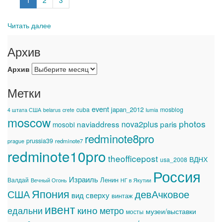
1
2
3
Читать далее
Архив
Архив
Метки
event
japan_2012
cuba
mosblog
4 штата США
belarus
crete
lumia
moscow
photos
naviaddress
nova2plus
paris
mosobl
redminote8pro
prussia39
prague
redminote7
redminote10pro
theofficepost
ВДНХ
usa_2008
Россия
Израиль
Ленин
Валдай
Вечный Огонь
НГ в Якутии
Япония
США
девАчковое
вид сверху
винтаж
ивент
едальни
кино
метро
музеи/выставки
мосты