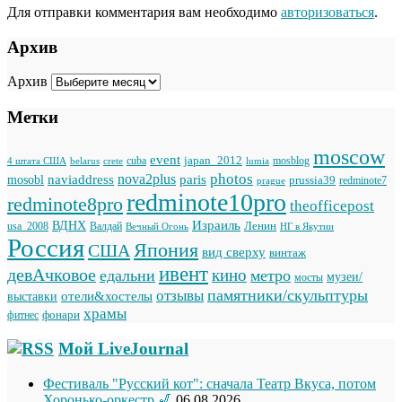
Для отправки комментария вам необходимо
авторизоваться
.
Архив
Архив
Метки
moscow
event
japan_2012
cuba
mosblog
belarus
lumia
4 штата США
crete
photos
naviaddress
nova2plus
paris
mosobl
prussia39
prague
redminote7
redminote10pro
redminote8pro
theofficepost
Израиль
ВДНХ
Ленин
usa_2008
Валдай
Вечный Огонь
НГ в Якутии
Россия
Япония
США
вид сверху
винтаж
ивент
девАчковое
кино
едальни
метро
музеи/
мосты
памятники/скульптуры
отзывы
отели&хостелы
выставки
храмы
фонари
фитнес
Мой LiveJournal
Фестиваль "Русский кот": сначала Театр Вкуса, потом
Хоронько-оркестр 🎷
06.08.2026