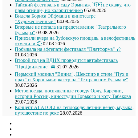
Тайский фестиваль в саду Эрмитаж 🇹🇭 не скажу, что
прям огнище, но колоритненько
05.08.2026
Видела Бориса Эйфмана в кинотеатре
"Художественный"
04.08.2026
Впервые не попала на представление "Театрального
бульвара"
03.08.2026
Приехали вчера на Зубовскую площадь, а велофестиваль
отменили 🙁
02.08.2026
Побывала на афтепати фестиваля "Платформа" 🎶
01.08.2026
Второй год на ВДНХ проводится автофестиваль
"ПроДвижение" 🚘
31.07.2026
Пермский мюзикл "Винил", Шекспир в стиле "Пух и
прах" и Хоронько-оркестр на "Театральном бульваре"
30.07.2026
Метропоезда, посвященные городу Орлу, Карелии,
истории России, киностудии Горького и коту Табакова
29.07.2026
Концерт ALAI OLI на теплоходе: летний вечер, музыка,
путешествие по реке
28.07.2026