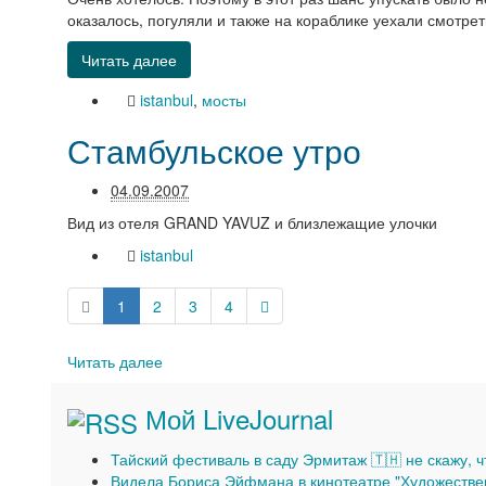
оказалось, погуляли и также на кораблике уехали смот
Читать далее
istanbul
,
мосты
Стамбульское утро
04.09.2007
Вид из отеля GRAND YAVUZ и близлежащие улочки
istanbul
1
2
3
4
Читать далее
Мой LiveJournal
Тайский фестиваль в саду Эрмитаж 🇹🇭 не скажу, 
Видела Бориса Эйфмана в кинотеатре "Художестве