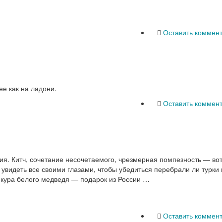
Оставить коммен
е как на ладони.
Оставить коммен
я. Китч, сочетание несочетаемого, чрезмерная помпезность — вот
увидеть все своими глазами, чтобы убедиться перебрали ли турки 
Шкура белого медведя — подарок из России …
Оставить коммен