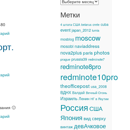
Метки
480
cuba
4 штата США
belarus
crete
event
japan_2012
lumia
тарий
moscow
mosblog
орт.
naviaddress
mosobl
photos
nova2plus
paris
prussia39
prague
redminote7
redminote8pro
redminote10pro
тарий
theofficepost
usa_2008
ВДНХ
Валдай
Вечный Огонь
Израиль
Ленин
НГ в Якутии
Россия
США
вания 🙂
Япония
тарий
вид сверху
девАчковое
винтаж