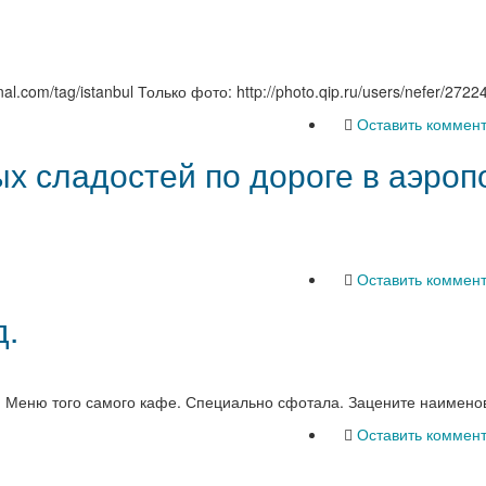
nal.com/tag/istanbul Только фото: http://photo.qip.ru/users/nefer/2722
Оставить коммен
х сладостей по дороге в аэроп
Оставить коммен
д.
н. Меню того самого кафе. Специально сфотала. Зацените наимено
Оставить коммен