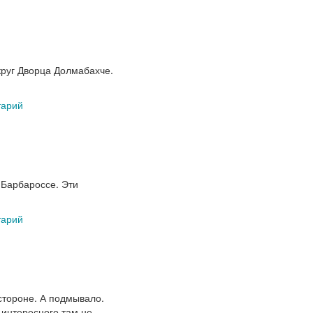
круг Дворца Долмабахче.
тарий
 Барбароссе. Эти
тарий
стороне. А подмывало.
 интересного там не