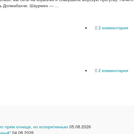
реть Долмабахче. Шаурмен — …
2 комментария
2 комментария
что прям огнище, но колоритненько
05.08.2026
нный"
04.08.2026