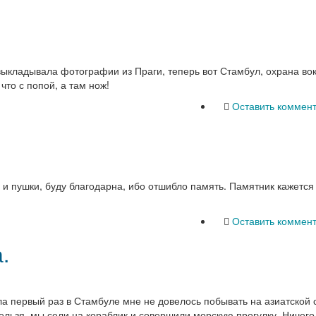
выкладывала фотографии из Праги, теперь вот Стамбул, охрана во
что с попой, а там нож!
Оставить коммен
ь и пушки, буду благодарна, ибо отшибло память. Памятник кажется
Оставить коммен
.
ла первый раз в Стамбуле мне не довелось побывать на азиатской 
нельзя, мы сели на кораблик и совершили морскую прогулку. Ничего