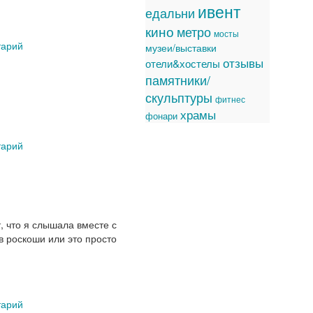
ивент
едальни
кино
метро
мосты
тарий
музеи/выставки
отзывы
отели&хостелы
памятники/
скульптуры
фитнес
храмы
фонари
тарий
, что я слышала вместе с
в роскоши или это просто
тарий