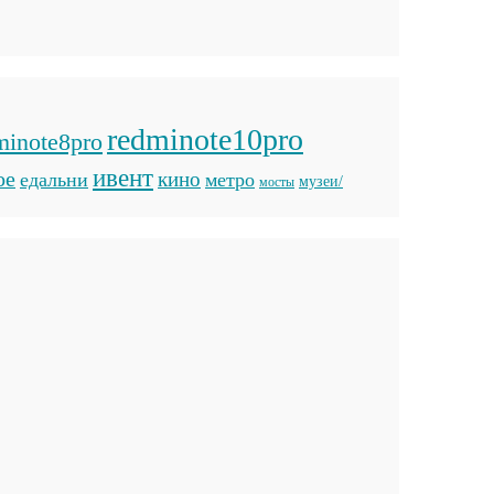
redminote10pro
minote8pro
ивент
ое
кино
едальни
метро
музеи/
мосты