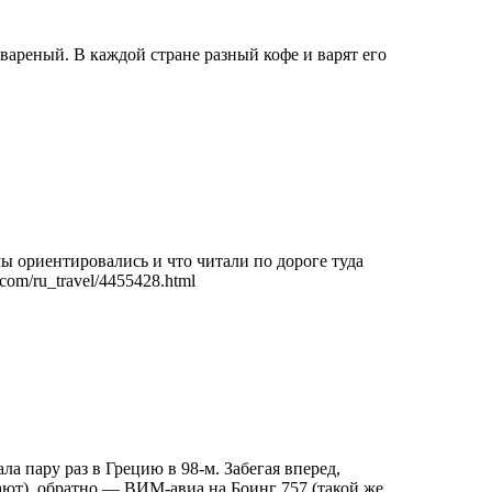
свареный. В каждой стране разный кофе и варят его
что мы ориентировались и что читали по дороге туда
.com/ru_travel/4455428.html
ла пару раз в Грецию в 98-м. Забегая вперед,
тают), обратно — ВИМ-авиа на Боинг 757 (такой же