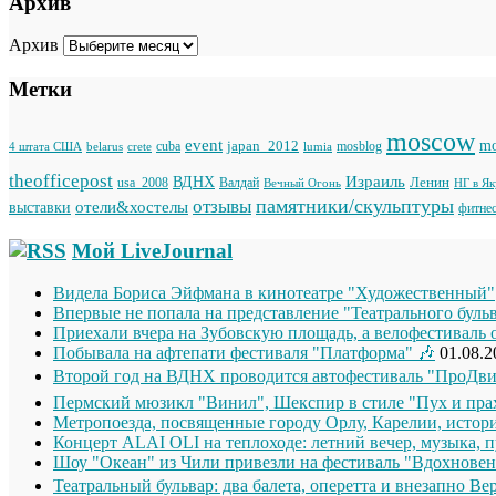
Архив
Архив
Метки
moscow
event
japan_2012
mo
cuba
mosblog
belarus
lumia
4 штата США
crete
theofficepost
Израиль
ВДНХ
Ленин
usa_2008
Валдай
Вечный Огонь
НГ в Я
памятники/скульптуры
отзывы
отели&хостелы
выставки
фитне
Мой LiveJournal
Видела Бориса Эйфмана в кинотеатре "Художественный"
Впервые не попала на представление "Театрального буль
Приехали вчера на Зубовскую площадь, а велофестиваль 
Побывала на афтепати фестиваля "Платформа" 🎶
01.08.2
Второй год на ВДНХ проводится автофестиваль "ПроДви
Пермский мюзикл "Винил", Шекспир в стиле "Пух и прах
Метропоезда, посвященные городу Орлу, Карелии, истори
Концерт ALAI OLI на теплоходе: летний вечер, музыка, п
Шоу "Океан" из Чили привезли на фестиваль "Вдохновен
Театральный бульвар: два балета, оперетта и внезапно Ве