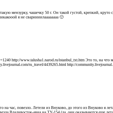
такую мензурку, чашечку 50 г. Он такой густой, крепкий, круто 
никакооой я не свариииилаааааааа 🙁
&city=1240 http://www.talusha1.narod.ru/istanbul_txt.htm Это то, на 
livejournal.com/ru_travel/4439265.html http://community.livejournal
 на час, повезло. Летели из Внуково, до этого из Внуково я лета
 везла Владивосток-авиа на ТУ-154 (да, они оказываются еще ле