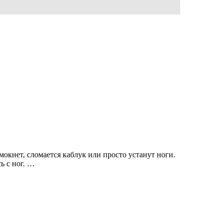
омокнет, сломается каблук или просто устанут ноги.
ь с ног. …