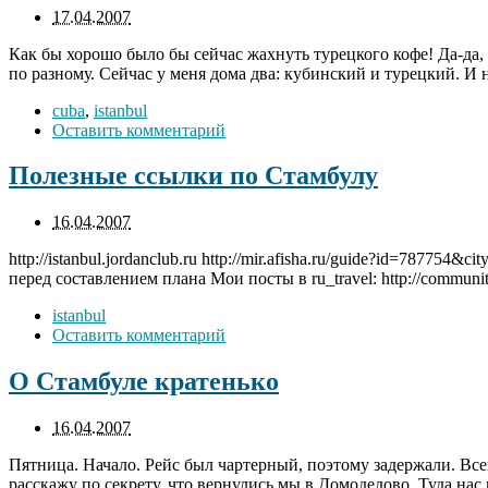
17.04.2007
Как бы хорошо было бы сейчас жахнуть турецкого кофе! Да-да, 
по разному. Сейчас у меня дома два: кубинский и турецкий. И 
cuba
,
istanbul
Оставить комментарий
Полезные ссылки по Стамбулу
16.04.2007
http://istanbul.jordanclub.ru http://mir.afisha.ru/guide?id=787754
перед составлением плана Мои посты в ru_travel: http://community.
istanbul
Оставить комментарий
О Стамбуле кратенько
16.04.2007
Пятница. Начало. Рейс был чартерный, поэтому задержали. Всего
расскажу по секрету, что вернулись мы в Домодедово. Туда нас