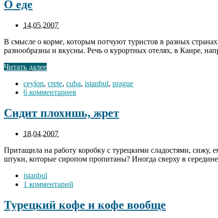
О еде
14.05.2007
В смысле о корме, которым потчуют туристов в разных страна
разнообразны и вкусны. Речь о курортных отелях, в Каире, нап
Читать далее
ceylon
,
crete
,
cuba
,
istanbul
,
prague
6 комментариев
Сидит плохишь, жрет
18.04.2007
Притащила на работу коробку с турецкими сладостями, сижу, ем
штуки, которые сиропом пропитаны? Иногда сверху в середин
istanbul
1 комментарий
Турецкий кофе и кофе вообще