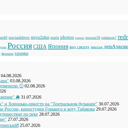
red
photos
naviaddress
nova2plus
paris
sobl
prussia39
prague
redminote7
Россия
Япония
США
девАчков
вид сверху
винтаж
кутии
храмы
фонари
с
04.08.2026
вара"
03.08.2026
отменили 🙁
02.08.2026
026
жение" 🚘
31.07.2026
" и Хоронько-оркестр на "Театральном бульваре"
30.07.2026
и России, киностудии Горького и коту Табакова
29.07.2026
утешествие по реке
28.07.2026
ие"
27.07.2026
ртинский❗
25.07.2026