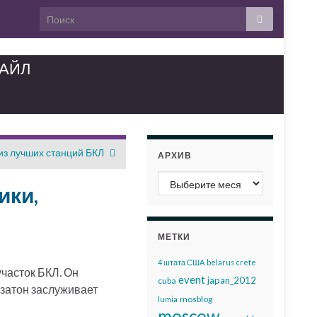
ТАЙЛ
из лучших станций БКЛ
АРХИВ
Архив
ики,
МЕТКИ
4 штата США
belarus
crete
часток БКЛ. Он
event
japan_2012
cuba
 затон заслуживает
mosblog
lumia
moscow