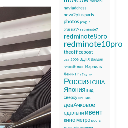
mosobl
naviaddress
nova2plus
paris
photos
prague
prussia39
redminote7
redminote8pro
redminote10pro
theofficepost
ВДНХ
usa_2008
Валдай
Израиль
Вечный Огонь
Ленин
НГ в Якутии
Россия
США
Япония
вид
сверху
винтаж
девАчковое
ивент
едальни
кино
метро
мосты
музеи/выставки