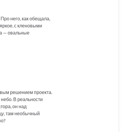
Про него, как обещала,
яркое, с кленовыми
ка — овальные
овым решением проекта.
 небо. В реальности
тора, он над
цу, там необычный
во?