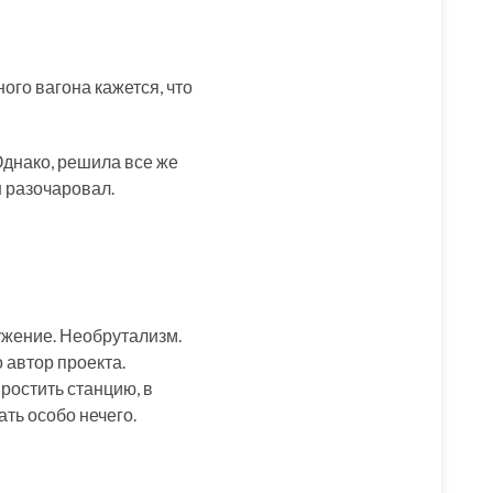
ого вагона кажется, что
Однако, решила все же
н разочаровал.
ужение. Необрутализм.
 автор проекта.
ростить станцию, в
ть особо нечего.