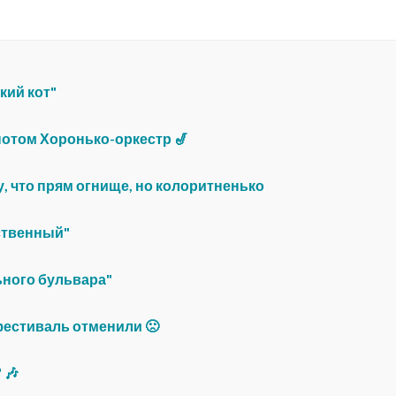
кий кот"
 потом Хоронько-оркестр 🎷
у, что прям огнище, но колоритненько
ственный"
ьного бульвара"
фестиваль отменили 🙁
 🎶