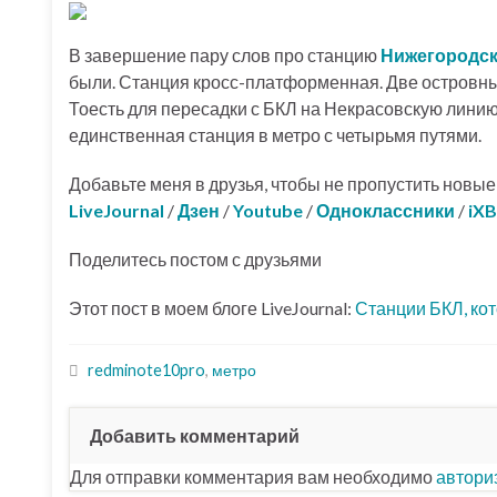
В завершение пару слов про станцию
Нижегородск
были. Станция кросс-платформенная. Две островны
Тоесть для пересадки с БКЛ на Некрасовскую линию
единственная станция в метро с четырьмя путями.
Добавьте меня в друзья, чтобы не пропустить новы
LiveJournal
/
Дзен
/
Youtube
/
Одноклассники
/
iXB
Поделитесь постом с друзьями
Этот пост в моем блоге LiveJournal:
Станции БКЛ, ко
redminote10pro
,
метро
Добавить комментарий
Для отправки комментария вам необходимо
автори