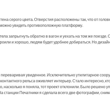
на серого цвета. Отверстия расположены так, что от головн
то можно увидеть противоположную платформу.
тела запрыгнуть обратно в вагон и уехать на том же поезде. 
троили и хорошо, людям будет удобнее добираться. Но дизай
а, переваривая увиденное. Исключительно утилитарное соор
контактного рельса оживляет интерьер. Стало интересно, кто
 насколько я поняла, тот проект отклонили. Было решено уп
а станции Печатники я сделала всего две фотографии, снима