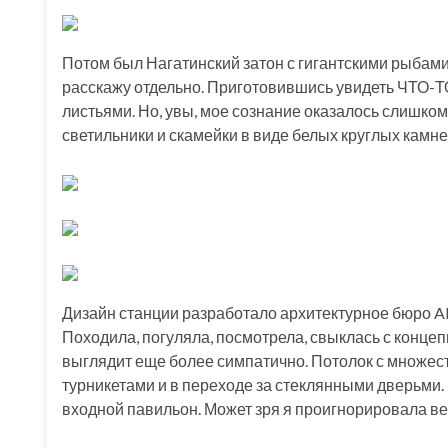
Потом был Нагатинский затон с гигантскими рыбами 
расскажу отдельно. Приготовившись увидеть ЧТО-ТО
листьями. Но, увы, мое сознание оказалось слишко
светильники и скамейки в виде белых круглых камне
Дизайн станции разработало архитектурное бюро A
Походила, погуляла, посмотрела, свыклась с концеп
выглядит еще более симпатично. Потолок с множест
турникетами и в переходе за стеклянными дверьми.
входной павильон. Может зря я проигнорировала ве