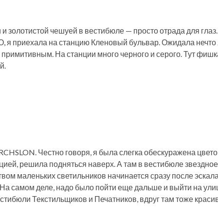
и золотистой чешуей в вестибюле — просто отрада для глаз. 
, я приехала на станцию Кленовый бульвар. Ожидала нечто 
м примитивным. На станции много черного и серого. Тут фиш
й.
RCHSLON. Честно говоря, я была слегка обескуражена цвет
цией, решила подняться наверх. А там в вестибюле звездное
вом маленьких светильников начинается сразу после эскала
 На самом деле, надо было пойти еще дальше и выйти на ули
стибюли Текстильщиков и Печатников, вдруг там тоже краси