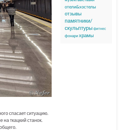
отели&хостелы
отзывы
памятники/
скульптуры
фитнес
храмы
фонари
ного спасает ситуацию.
 на ткацкий станок.
 общего.