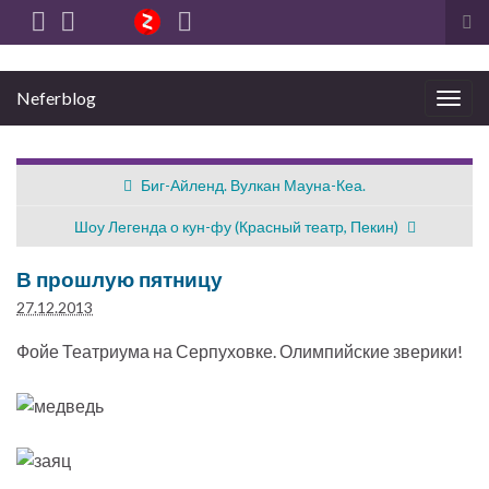
Вкл
вы
фо
Neferblog
пои
Вкл/
выкл
нави
Биг-Айленд. Вулкан Мауна-Кеа.
Шоу Легенда о кун-фу (Красный театр, Пекин)
В прошлую пятницу
27.12.2013
Фойе Театриума на Серпуховке. Олимпийские зверики!