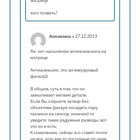
матрице
кого позвать?
Анонимно
к
27.12.2013
Re: нет напыления антиалиасинга на
матрице
Антиалиасинг, это антимуаровый
фильтр))
В общем, суть в том, что он
замыливает мелкие детали.
Если Вы откроете затвор без
объектива (рискуя посадить пару
пылинок на сенсор, конечно) то
увидите такие радужные разводы, вот
это он и есть.
К сожалению, сейчас его ставят почти
на все, хоть как-то доступные по цене,