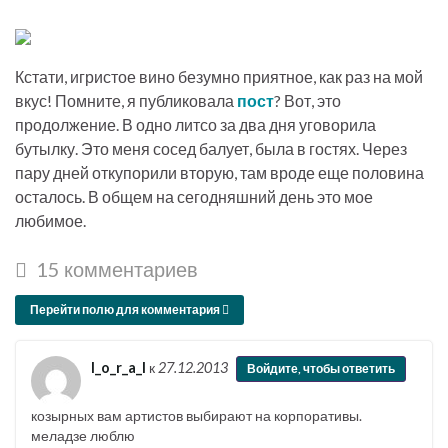
Кстати, игристое вино безумно приятное, как раз на мой
вкус! Помните, я публиковала
пост
? Вот, это
продолжение. В одно литсо за два дня уговорила
бутылку. Это меня сосед балует, была в гостях. Через
пару дней откупорили вторую, там вроде еще половина
осталось. В общем на сегодняшний день это мое
любимое.
15 комментариев
Перейти полю для комментария
l_o_r_a_l
к
27.12.2013
Войдите, чтобы ответить
козырных вам артистов выбирают на корпоративы.
меладзе люблю