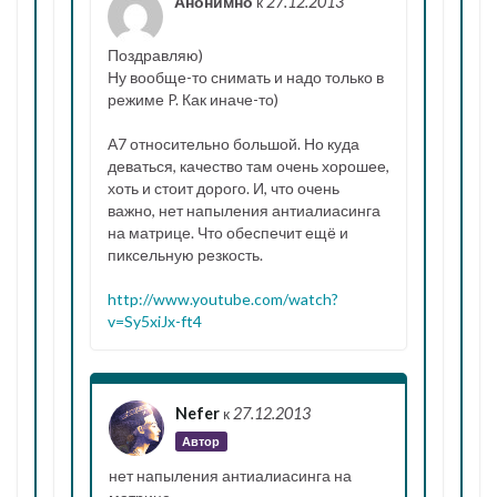
Анонимно
к
27.12.2013
Поздравляю)
Ну вообще-то снимать и надо только в
режиме P. Как иначе-то)
А7 относительно большой. Но куда
деваться, качество там очень хорошее,
хоть и стоит дорого. И, что очень
важно, нет напыления антиалиасинга
на матрице. Что обеспечит ещё и
пиксельную резкость.
http://www.youtube.com/watch?
v=Sy5xiJx-ft4
Nefer
к
27.12.2013
Автор
нет напыления антиалиасинга на