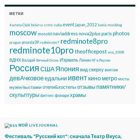
МЕТКИ
event
japan_2012
cuba
mosblog
4 штата США
belarus
crete
lumia
moscow
photos
nova2plus
naviaddress
paris
mosobl
redminote8pro
prussia39
prague
redminote7
redminote10pro
theofficepost
usa_2008
Израиль
ВДНХ
Ленин
Валдай
Вечный Огонь
НГ в Якутии
Россия
Япония
США
вид сверху
винтаж
ивент
девАчковое
едальни
кино
метро
мосты
памятники/
отзывы
отели&хостелы
музеи/выставки
скульптуры
храмы
фонари
фитнес
МОЙ LIVEJOURNAL
Фестиваль "Русский кот": сначала Театр Вкуса,