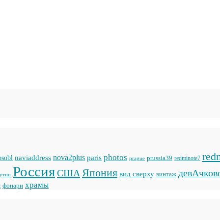
red
photos
naviaddress
nova2plus
paris
sobl
prussia39
prague
redminote7
Россия
Япония
США
девАчков
вид сверху
винтаж
кутии
храмы
фонари
с