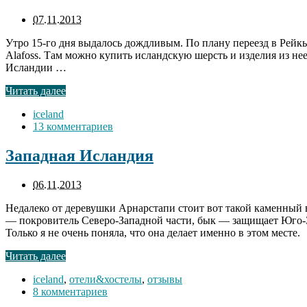
07.11.2013
Утро 15-го дня выдалось дождливым. По плану переезд в Рейк
Alafoss. Там можно купить исландскую шерсть и изделия из нее
Исландии …
Читать далее
iceland
13 комментариев
Западная Исландия
06.11.2013
Недалеко от деревушки Арнарстапи стоит вот такой каменный 
— покровитель Северо-Западной части, бык — защищает Юго-За
Только я не очень поняла, что она делает именно в этом месте.
Читать далее
iceland
,
отели&хостелы
,
отзывы
8 комментариев