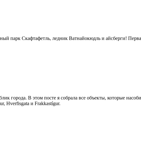
ый парк Скафтафетль, ледник Ватнайокюдль и айсберги! Первая 
блик города. В этом посте я собрала все объекты, которые насоб
 Hverfisgata и Frakkastígur.