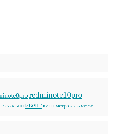
redminote10pro
minote8pro
ивент
ое
кино
едальни
метро
музеи/
мосты