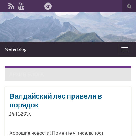
Вкл
вык
фо
пои
Neferblog
Вкл/
выкл
нави
АРХИВ БЛОГА
Валдайский лес привели в
порядок
15.11.2013
Хорошие новости! Помните я писала пост