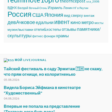
theofficepost
usa_2008
Израиль
ВДНХ
Ленин
Валдай
Вечный Огонь
НГ в Якутии
Россия
Япония
США
вид сверху
винтаж
ивент
девАчковое
едальни
кино
метро
мосты
памятники/
отзывы
отели&хостелы
музеи/выставки
скульптуры
храмы
фонари
фитнес
МОЙ LIVEJOURNAL
Тайский фестиваль в саду Эрмитаж 🇹🇭 не скажу,
что прям огнище, но колоритненько
05.08.2026
Видела Бориса Эйфмана в кинотеатре
"Художественный"
04.08.2026
Впервые не попала на представление
"Театрального бульвара"