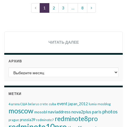
1
2
3
…
8
ЧИТАТЬ ДАЛЕЕ
АРХИВ
Архив
МЕТКИ
event
japan_2012
cuba
mosblog
4 штата США
belarus
crete
lumia
moscow
photos
nova2plus
naviaddress
paris
mosobl
redminote8pro
prussia39
prague
redminote7
redminote10pro