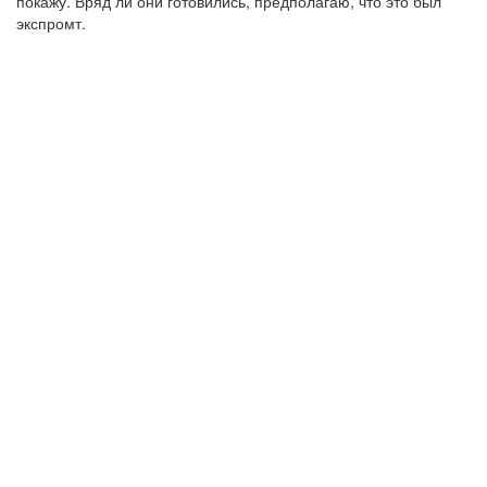
покажу. Вряд ли они готовились, предполагаю, что это был
экспромт.