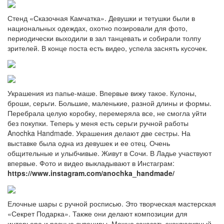
Стенд «Сказочная Камчатка». Девушки и тетушки были в
национальных одеждах, охотно позировали для фото,
периодически выходили в зал танцевать и собирали толпу
зрителей. В конце поста есть видео, успела заснять кусочек.
Украшения из папье-маше. Впервые вижу такое. Кулоны,
броши, серьги. Большие, маленькие, разной длины и формы.
Перебрала целую коробку, перемеряла все, не смогла уйти
без покупки. Теперь у меня есть серьги ручной работы
Anochka Handmade. Украшения делают две сестры. На
выставке была одна из девушек и ее отец. Очень
общительные и улыбчивые. Живут в Сочи. В Ладье участвуют
впервые. Фото и видео выкладывают в Инстаграм:
https://www.instagram.com/anochka_handmade/
Елочные шары с ручной росписью. Это творческая мастерская
«Секрет Подарка». Также они делают композиции для
интерьера и разные сувениры. Можно заказать эксклюзивный