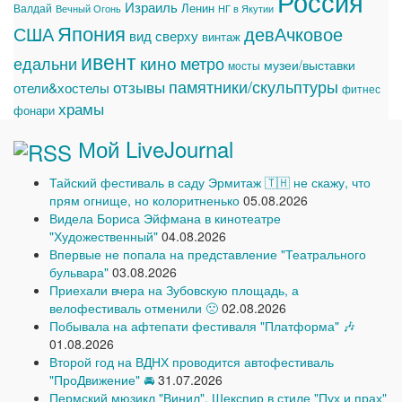
Россия
Израиль
Ленин
Валдай
Вечный Огонь
НГ в Якутии
Япония
США
девАчковое
вид сверху
винтаж
ивент
едальни
кино
метро
музеи/выставки
мосты
памятники/скульптуры
отзывы
отели&хостелы
фитнес
храмы
фонари
Мой LiveJournal
Тайский фестиваль в саду Эрмитаж 🇹🇭 не скажу, что
прям огнище, но колоритненько
05.08.2026
Видела Бориса Эйфмана в кинотеатре
"Художественный"
04.08.2026
Впервые не попала на представление "Театрального
бульвара"
03.08.2026
Приехали вчера на Зубовскую площадь, а
велофестиваль отменили 🙁
02.08.2026
Побывала на афтепати фестиваля "Платформа" 🎶
01.08.2026
Второй год на ВДНХ проводится автофестиваль
"ПроДвижение" 🚘
31.07.2026
Пермский мюзикл "Винил", Шекспир в стиле "Пух и прах"