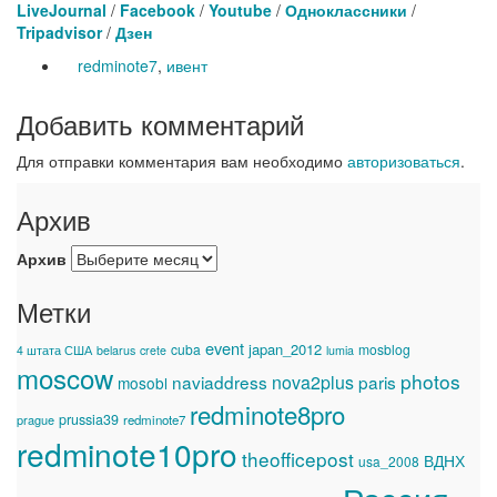
LiveJournal
/
Facebook
/
Youtube
/
Одноклассники
/
Tripadvisor
/
Дзен
redminote7
,
ивент
Добавить комментарий
Для отправки комментария вам необходимо
авторизоваться
.
Архив
Архив
Метки
event
japan_2012
cuba
mosblog
4 штата США
belarus
crete
lumia
moscow
photos
naviaddress
nova2plus
paris
mosobl
redminote8pro
prussia39
prague
redminote7
redminote10pro
theofficepost
ВДНХ
usa_2008