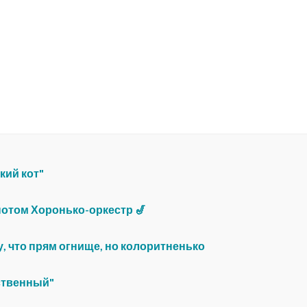
кий кот"
 потом Хоронько-оркестр 🎷
у, что прям огнище, но колоритненько
ственный"