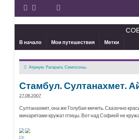
СОБ
В начало
Мои путешествия
Метки
Атриум. Parapara. Симпсоны.
Стамбул. Султанахмет. А
27.08.2007
Султанахмет, она же Голубая мечеть. Сказочно крас
минаретами кружат птицы. Вот над Софией не кружат