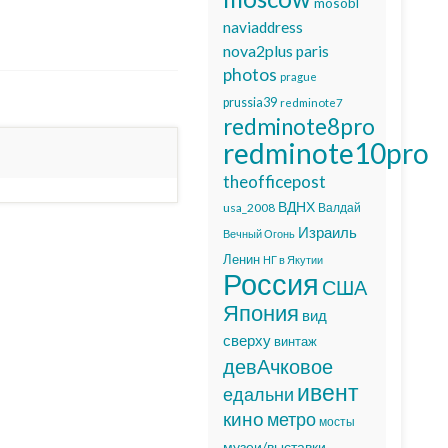
mosobl
naviaddress
nova2plus
paris
photos
prague
prussia39
redminote7
redminote8pro
redminote10pro
theofficepost
ВДНХ
usa_2008
Валдай
Израиль
Вечный Огонь
Ленин
НГ в Якутии
Россия
США
Япония
вид
сверху
винтаж
девАчковое
ивент
едальни
кино
метро
мосты
музеи/выставки