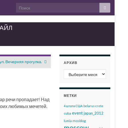
ТАЙЛ
л. Вечерняя прогулка.
АРХИВ
Архив
МЕТКИ
ар речи пропадает! Над
моих любимых мечетей.
4 штата США
belarus
crete
event
japan_2012
cuba
mosblog
lumia
moscow