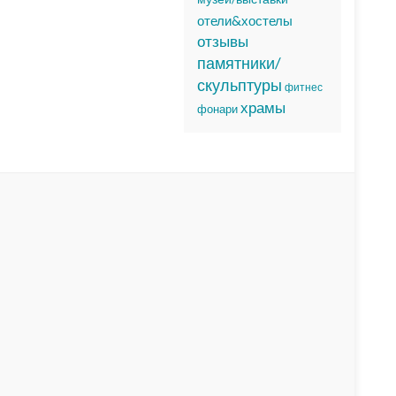
отели&хостелы
отзывы
памятники/
скульптуры
фитнес
храмы
фонари