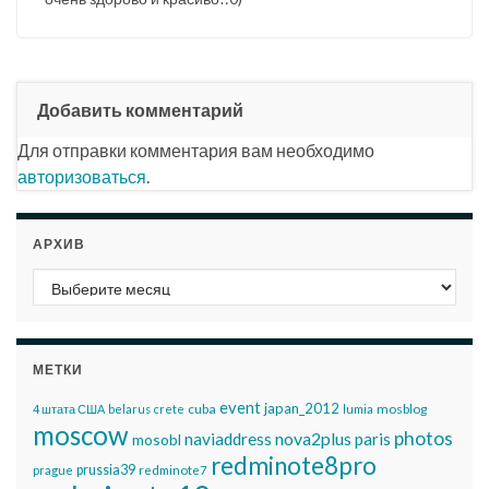
Добавить комментарий
Для отправки комментария вам необходимо
авторизоваться
.
АРХИВ
Архив
МЕТКИ
event
japan_2012
cuba
mosblog
4 штата США
belarus
crete
lumia
moscow
photos
nova2plus
naviaddress
paris
mosobl
redminote8pro
prussia39
prague
redminote7