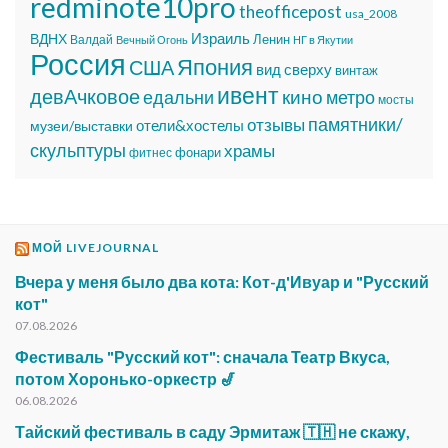
redminote10pro
theofficepost
usa_2008
Израиль
ВДНХ
Ленин
Валдай
Вечный Огонь
НГ в Якутии
Россия
Япония
США
вид сверху
винтаж
ивент
девАчковое
едальни
кино
метро
мосты
памятники/
отзывы
отели&хостелы
музеи/выставки
скульптуры
храмы
фонари
фитнес
МОЙ LIVEJOURNAL
Вчера у меня было два кота: Кот-д'Ивуар и "Русский
кот"
07.08.2026
Фестиваль "Русский кот": сначала Театр Вкуса,
потом Хоронько-оркестр 🎷
06.08.2026
Тайский фестиваль в саду Эрмитаж 🇹🇭 не скажу,