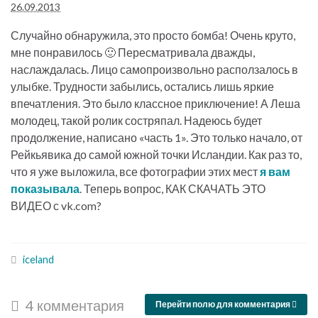
26.09.2013
Случайно обнаружила, это просто бомба! Очень круто,
мне понравилось 🙂 Пересматривала дважды,
наслаждалась. Лицо самопроизвольно расползалось в
улыбке. Трудности забылись, остались лишь яркие
впечатления. Это было классное приключение! А Леша
молодец, такой ролик состряпал. Надеюсь будет
продолжение, написано «часть 1». Это только начало, от
Рейкьявика до самой южной точки Исландии. Как раз то,
что я уже выложила, все фотографии этих мест
я вам
показывала
. Теперь вопрос, КАК СКАЧАТЬ ЭТО
ВИДЕО с vk.com?
iceland
4 комментария
Перейти полю для комментария