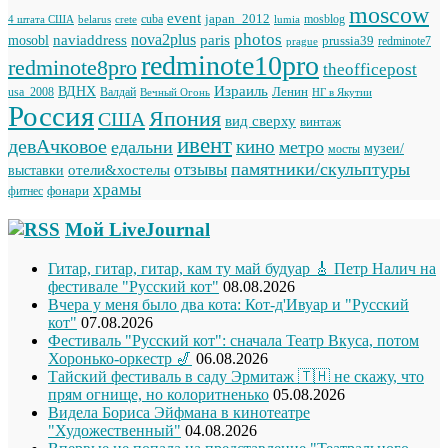
moscow
event
japan_2012
cuba
mosblog
belarus
lumia
4 штата США
crete
photos
naviaddress
nova2plus
paris
mosobl
prussia39
prague
redminote7
redminote10pro
redminote8pro
theofficepost
Израиль
ВДНХ
Ленин
usa_2008
Валдай
Вечный Огонь
НГ в Якутии
Россия
Япония
США
вид сверху
винтаж
ивент
девАчковое
кино
едальни
метро
музеи/
мосты
памятники/скульптуры
отзывы
отели&хостелы
выставки
храмы
фонари
фитнес
Мой LiveJournal
Гитар, гитар, гитар, кам ту май будуар 🎸 Петр Налич на
фестивале "Русский кот"
08.08.2026
Вчера у меня было два кота: Кот-д'Ивуар и "Русский
кот"
07.08.2026
Фестиваль "Русский кот": сначала Театр Вкуса, потом
Хоронько-оркестр 🎷
06.08.2026
Тайский фестиваль в саду Эрмитаж 🇹🇭 не скажу, что
прям огнище, но колоритненько
05.08.2026
Видела Бориса Эйфмана в кинотеатре
"Художественный"
04.08.2026