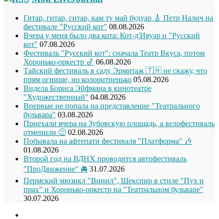
Гитар, гитар, гитар, кам ту май будуар 🎸 Петр Налич на
фестивале "Русский кот"
08.08.2026
Вчера у меня было два кота: Кот-д'Ивуар и "Русский
кот"
07.08.2026
Фестиваль "Русский кот": сначала Театр Вкуса, потом
Хоронько-оркестр 🎷
06.08.2026
Тайский фестиваль в саду Эрмитаж 🇹🇭 не скажу, что
прям огнище, но колоритненько
05.08.2026
Видела Бориса Эйфмана в кинотеатре
"Художественный"
04.08.2026
Впервые не попала на представление "Театрального
бульвара"
03.08.2026
Приехали вчера на Зубовскую площадь, а велофестиваль
отменили 🙁
02.08.2026
Побывала на афтепати фестиваля "Платформа" 🎶
01.08.2026
Второй год на ВДНХ проводится автофестиваль
"ПроДвижение" 🚘
31.07.2026
Пермский мюзикл "Винил", Шекспир в стиле "Пух и
прах" и Хоронько-оркестр на "Театральном бульваре"
30.07.2026