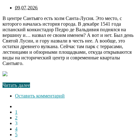
09.07.2026
В центре Сантьяго есть холм Санта-Лусия. Это место, с
которого началась история города. В декабре 1541 года
испанский конкистадор Педро де Вальдивия поднялся на
вершину и… назвал ее своим именем? А вот и нет. Был день
Святой Лусии, и гору назвали в честь нее. А вообще, это
остатки древнего вулкана. Сейчас там парк с террасами,
лестницами и обзорными площадками, откуда открываются
виды на исторический центр и современные кварталы
Сантьяго.
Читать далее
Оставить комментарий
1
2
3
4
5