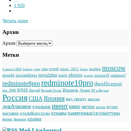
…
1 920
Читать далее
Архив
Архив
Метки
moscow
event
japan_2012
cuba
mosblog
belarus
lumia
4 штата США
crete
photos
naviaddress
nova2plus
paris
mosobl
prussia39
prague
redminote7
redminote10pro
redminote8pro
theofficepost
Израиль
ВДНХ
Ленин
usa_2008
Валдай
Вечный Огонь
НГ в Якутии
Россия
Япония
США
вид сверху
винтаж
ивент
девАчковое
кино
едальни
метро
музеи/
мосты
памятники/скульптуры
отзывы
отели&хостелы
выставки
храмы
фонари
фитнес
Мой LiveJournal