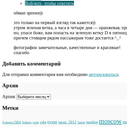
Войдите, чтобы ответить
обман зрения))
это только на первый взгляд так кажется))
утром зеленая ветка, а часа в четыре дня — оранжевая, 
но, упаси боже, вам попасть на зеленую ветку D в пятни
причем стоящим рядом пассажирам тоже достается ^_^
фотографии замечательные, качественные и красивые!
спасибо
Добавить комментарий
Для отправки комментария вам необходимо
авторизоваться
.
Архив
Архив
Метки
moscow
event
japan_2012
mo
cuba
mosblog
belarus
lumia
4 штата США
crete