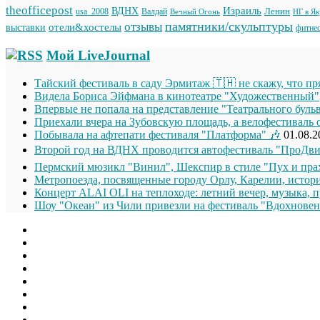
theofficepost
Израиль
ВДНХ
Ленин
usa_2008
Валдай
Вечный Огонь
НГ в Я
памятники/скульптуры
отзывы
отели&хостелы
выставки
фитне
Мой LiveJournal
Тайский фестиваль в саду Эрмитаж 🇹🇭 не скажу, что п
Видела Бориса Эйфмана в кинотеатре "Художественный"
Впервые не попала на представление "Театрального буль
Приехали вчера на Зубовскую площадь, а велофестиваль 
Побывала на афтепати фестиваля "Платформа" 🎶
01.08.2
Второй год на ВДНХ проводится автофестиваль "ПроДви
Пермский мюзикл "Винил", Шекспир в стиле "Пух и прах
Метропоезда, посвященные городу Орлу, Карелии, истори
Концерт ALAI OLI на теплоходе: летний вечер, музыка, п
Шоу "Океан" из Чили привезли на фестиваль "Вдохновен