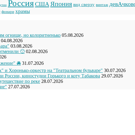
Россия
Япония
США
девАчков
вид сверху
винтаж
кутии
храмы
фонари
с
рям огнище, но колоритненько
05.08.2026
04.08.2026
вара"
03.08.2026
отменили 🙁
02.08.2026
026
жение" 🚘
31.07.2026
" и Хоронько-оркестр на "Театральном бульваре"
30.07.2026
и России, киностудии Горького и коту Табакова
29.07.2026
утешествие по реке
28.07.2026
ие"
27.07.2026