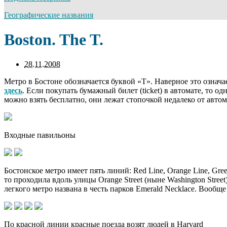
Географические названия
Boston. The T.
28.11.2008
Метро в Бостоне обозначается буквой «Т». Наверное это означ
здесь
. Если покупать бумажный билет (ticket) в автомате, то одн
можно взять бесплатно, они лежат стопочкой недалеко от автом
Входные павильоны
Бостонское метро имеет пять линий: Red Line, Orange Line, Gre
то проходила вдоль улицы Orange Street (ныне Washington Stree
легкого метро названа в честь парков Emerald Necklace. Вообщ
По красной линии красные поезда возят людей в Harvard