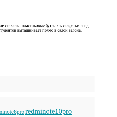
е стаканы, пластиковые бутылки, салфетки и т.д.
студентов выташнивает прямо в салон вагона,
redminote10pro
minote8pro