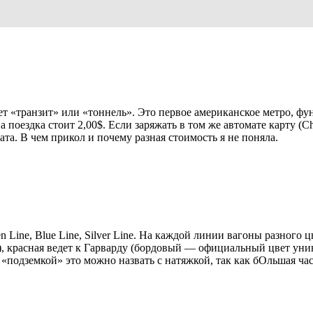
ает «транзит» или «тоннель». Это первое американское метро, ф
а поездка стоит 2,00$. Если заряжать в том же автомате карту (Ch
ата. В чем прикол и почему разная стоимость я не поняла.
en Line, Blue Line, Silver Line. На каждой линии вагоны разного 
t), красная ведет к Гарварду (бордовый — официальный цвет униве
е «подземкой» это можно назвать с натяжкой, так как бОльшая час