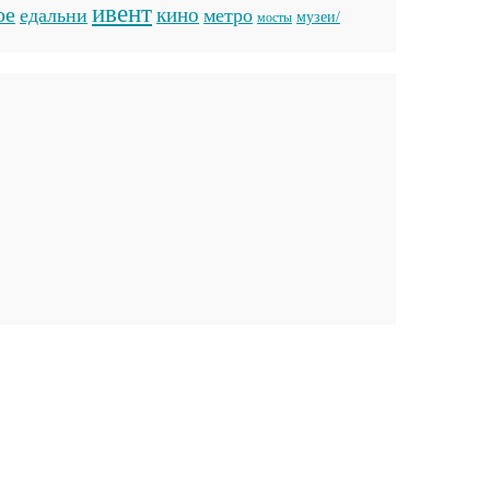
ивент
ое
кино
едальни
метро
музеи/
мосты