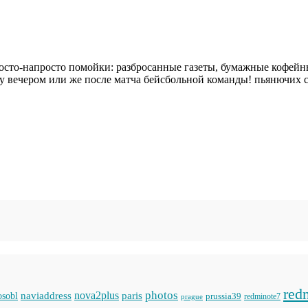
просто-напросто помойки: разбросанные газеты, бумажные кофейны
цу вечером или же после матча бейсбольной команды! пьянючих 
red
photos
naviaddress
nova2plus
paris
sobl
prussia39
prague
redminote7