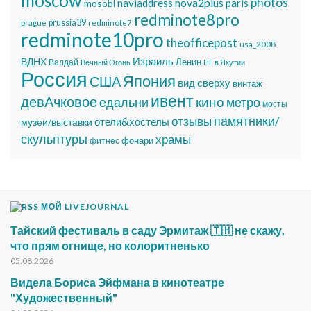
moscow
photos
nova2plus
naviaddress
paris
mosobl
redminote8pro
prussia39
prague
redminote7
redminote10pro
theofficepost
usa_2008
Израиль
ВДНХ
Ленин
Валдай
Вечный Огонь
НГ в Якутии
Россия
Япония
США
вид сверху
винтаж
ивент
девАчковое
едальни
кино
метро
мосты
памятники/
отзывы
отели&хостелы
музеи/выставки
скульптуры
храмы
фонари
фитнес
МОЙ LIVEJOURNAL
Тайский фестиваль в саду Эрмитаж 🇹🇭 не скажу,
что прям огнище, но колоритненько
05.08.2026
Видела Бориса Эйфмана в кинотеатре
"Художественный"