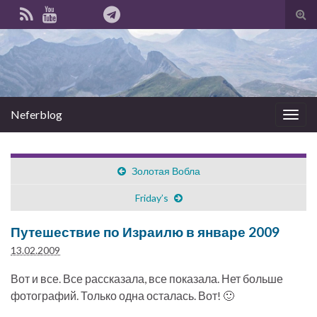
Вкл
вык
фо
пои
Neferblog
Вкл/
выкл
нави
Золотая Вобла
Friday’s
Путешествие по Израилю в январе 2009
13.02.2009
Вот и все. Все рассказала, все показала. Нет больше
фотографий. Только одна осталась. Вот! 🙂