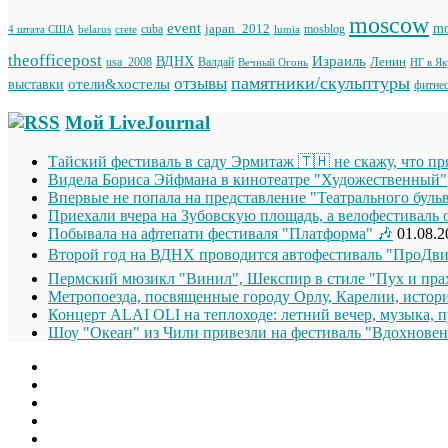
moscow
event
japan_2012
mo
cuba
mosblog
belarus
lumia
4 штата США
crete
theofficepost
Израиль
ВДНХ
Ленин
usa_2008
Валдай
Вечный Огонь
НГ в Я
памятники/скульптуры
отзывы
отели&хостелы
выставки
фитне
Мой LiveJournal
Тайский фестиваль в саду Эрмитаж 🇹🇭 не скажу, что п
Видела Бориса Эйфмана в кинотеатре "Художественный"
Впервые не попала на представление "Театрального буль
Приехали вчера на Зубовскую площадь, а велофестиваль 
Побывала на афтепати фестиваля "Платформа" 🎶
01.08.2
Второй год на ВДНХ проводится автофестиваль "ПроДви
Пермский мюзикл "Винил", Шекспир в стиле "Пух и прах
Метропоезда, посвященные городу Орлу, Карелии, истори
Концерт ALAI OLI на теплоходе: летний вечер, музыка, п
Шоу "Океан" из Чили привезли на фестиваль "Вдохновен