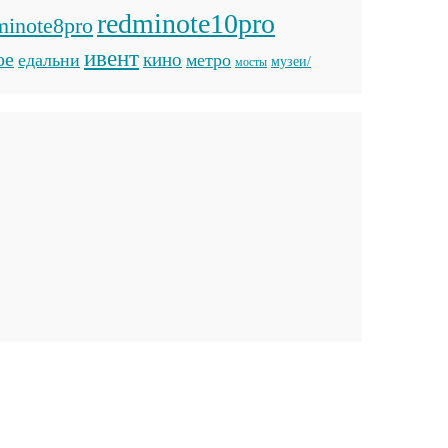
redminote10pro
minote8pro
ивент
ое
кино
едальни
метро
музеи/
мосты