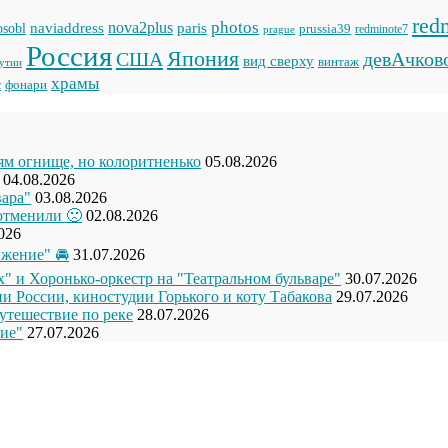
red
photos
naviaddress
nova2plus
paris
sobl
prussia39
prague
redminote7
Россия
Япония
США
девАчков
вид сверху
винтаж
кутии
храмы
фонари
с
рям огнище, но колоритненько
05.08.2026
04.08.2026
вара"
03.08.2026
отменили 🙁
02.08.2026
026
жение" 🚘
31.07.2026
" и Хоронько-оркестр на "Театральном бульваре"
30.07.2026
и России, киностудии Горького и коту Табакова
29.07.2026
утешествие по реке
28.07.2026
ие"
27.07.2026