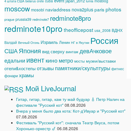
event
japan_2012
cuba
mosblog
4 штата США
belarus
crete
lumia
moscow
photos
naviaddress
nova2plus
paris
mosobl
redminote8pro
prussia39
prague
redminote7
redminote10pro
theofficepost
ВДНХ
usa_2008
Россия
Израиль
Ленин
Валдай
Вечный Огонь
НГ в Якутии
Япония
США
девАчковое
вид сверху
винтаж
ивент
едальни
кино
метро
музеи/выставки
мосты
памятники/скульптуры
отзывы
отели&хостелы
фитнес
храмы
фонари
Мой LiveJournal
Гитар, гитар, гитар, кам ту май будуар 🎸 Петр Налич на
фестивале "Русский кот"
08.08.2026
Вчера у меня было два кота: Кот-д'Ивуар и "Русский кот"
07.08.2026
Фестиваль "Русский кот": сначала Театр Вкуса, потом
Хоронько-оркестр 🎷
06.08.2026