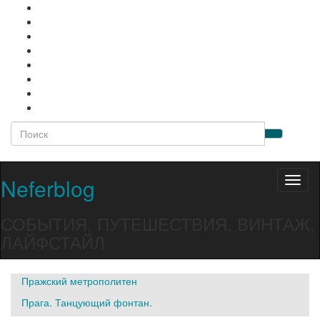
Вкл/
выкл
форм
Neferblog
Вкл/
поиск
выкл
навиг
СОБЫТИЯ, ПУТЕШЕСТВИЯ, ВИНТАЖ,
ЛАЙФСТАЙЛ
Пражский метрополитен
Прага. Танцующий фонтан.