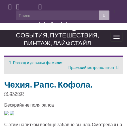
Вкл/
выкл
Neferblog
форм
поиска
СОБЫТИЯ, ПУТЕШЕСТВИЯ,
Вкл/
ВИНТАЖ, ЛАЙФСТАЙЛ
выкл
нави
Развод и девичья фамилия
Пражский метрополитен
Чехия. Рапс. Кофола.
01.07.2007
Бескрайние поля рапса
С этим напитком вообще забавно вышло. Смотрела я на