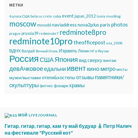
МЕТКИ
event
japan_2012
cuba
mosblog
4 штата США
belarus
crete
lumia
moscow
photos
nova2plus
naviaddress
paris
mosobl
redminote8pro
prussia39
prague
redminote7
redminote10pro
theofficepost
usa_2008
Израиль
ВДНХ
Ленин
Валдай
Вечный Огонь
НГ в Якутии
Россия
Япония
США
вид сверху
винтаж
ивент
девАчковое
едальни
кино
метро
мосты
памятники/
отзывы
отели&хостелы
музеи/выставки
скульптуры
храмы
фонари
фитнес
МОЙ LIVEJOURNAL
Гитар, гитар, гитар, кам ту май будуар 🎸 Петр Налич
на фестивале "Русский кот"