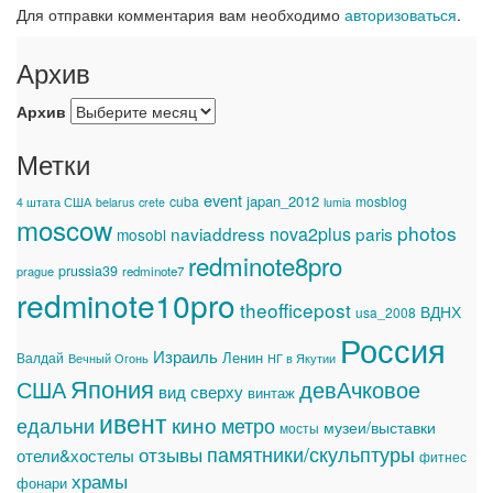
Для отправки комментария вам необходимо
авторизоваться
.
Архив
Архив
Метки
event
japan_2012
cuba
mosblog
4 штата США
belarus
crete
lumia
moscow
photos
naviaddress
nova2plus
paris
mosobl
redminote8pro
prussia39
prague
redminote7
redminote10pro
theofficepost
ВДНХ
usa_2008
Россия
Израиль
Ленин
Валдай
Вечный Огонь
НГ в Якутии
Япония
США
девАчковое
вид сверху
винтаж
ивент
едальни
кино
метро
музеи/выставки
мосты
памятники/скульптуры
отзывы
отели&хостелы
фитнес
храмы
фонари