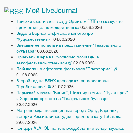
Мой LiveJournal
Тайский фестиваль в саду Эрмитаж 🇹🇭 не скажу, что
прям огнище, но колоритненько
05.08.2026
Видела Бориса Эйфмана в кинотеатре
"Художественный"
04.08.2026
Впервые не попала на представление "Театрального
бульвара"
03.08.2026
Приехали вчера на Зубовскую площадь, а
велофестиваль отменили 🙁
02.08.2026
Побывала на афтепати фестиваля "Платформа" 🎶
01.08.2026
Второй год на ВДНХ проводится автофестиваль
"ПроДвижение" 🚘
31.07.2026
Пермский мюзикл "Винил", Шекспир в стиле "Пух и прах"
и Хоронько-оркестр на "Театральном бульваре"
30.07.2026
Метропоезда, посвященные городу Орлу, Карелии,
истории России, киностудии Горького и коту Табакова
29.07.2026
Концерт ALAI OLI на теплоходе: летний вечер, музыка,