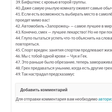
39. Бифштекс с кровью второй группы.
40. Даже самую унылую комнату оживят самые обыч
41. Если есть возможность выбирать место в самол
проедет мимо вас!
42. Автомобиль «Запорожец» — cамое лучшее в мир
43. Конечно, смех — лучшее лекарство! Но не при п
44. Глупо пытаться успеть что-то объяснить на сло
повторяться.
45. Спорт вреден: занятия спортом продлевают жизнь
46. Мы с тобой одной крови — Чук и Гек.
47. Это раньше было обрезание, теперь заморажив
48. Грех предаваться унынию, когда есть другие грех
49. Так настрадал предсказамус
Добавить комментарий
Для отправки комментария вам необходимо
автори