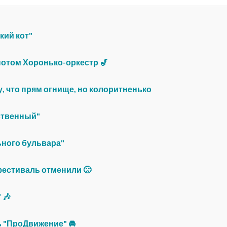
кий кот"
 потом Хоронько-оркестр 🎷
у, что прям огнище, но колоритненько
ственный"
ьного бульвара"
фестиваль отменили 🙁
 🎶
 "ПроДвижение" 🚘