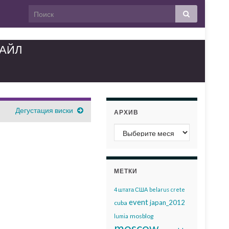
ТАЙЛ
Дегустация виски
АРХИВ
Архив
МЕТКИ
4 штата США
belarus
crete
event
japan_2012
cuba
mosblog
lumia
moscow