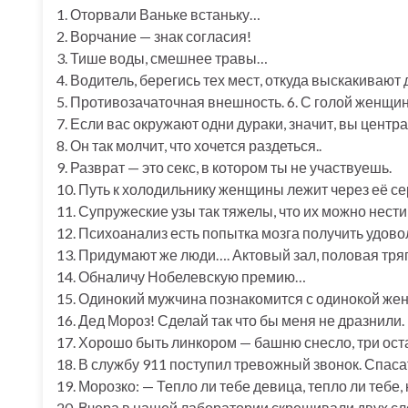
1. Оторвали Ваньке встаньку…
2. Ворчание — знак согласия!
3. Тише воды, смешнее травы…
4. Водитель, берегись тех мест, откуда выскакивают 
5. Противозачаточная внешность. 6. С голой женщин
7. Если вас окружают одни дураки, значит, вы центр
8. Он так молчит, что хочется раздеться..
9. Разврат — это секс, в котором ты не участвуешь.
10. Путь к холодильнику женщины лежит через её се
11. Супружеские узы так тяжелы, что их можно нести
12. Психоанализ есть попытка мозга получить удово
13. Придумают же люди…. Актовый зал, половая тря
14. Обналичу Нобелевскую премию…
15. Одинокий мужчина познакомится с одинокой жен
16. Дед Мороз! Сделай так что бы меня не дразнили. 
17. Хорошо быть линкором — башню снесло, три ост
18. В службу 911 поступил тревожный звонок. Спаса
19. Морозко: — Тепло ли тебе девица, тепло ли тебе, 
20. Вчера в нашей лаборатории скрещивали двух сло