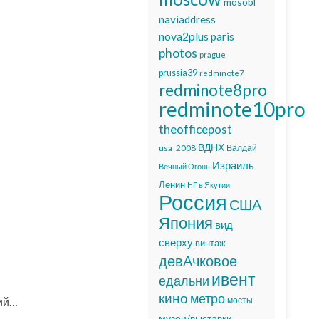
mosobl
naviaddress
nova2plus
paris
photos
prague
prussia39
redminote7
redminote8pro
redminote10pro
theofficepost
ВДНХ
usa_2008
Валдай
Израиль
Вечный Огонь
Ленин
НГ в Якутии
Россия
США
Япония
вид
сверху
винтаж
девАчковое
ивент
едальни
кино
метро
рий…
мосты
музеи/выставки