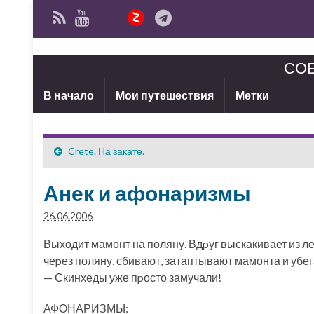
СОБ
В начало
Мои путешествия
Метки
Crete. На закате.
Анек и афонаризмы
26.06.2006
Выходит мамонт на поляну. Вдpуг выскакивает из ле
чеpез поляну, сбивают, затаптывают мамонта и убег
— Скинхеды уже пpосто замучали!
АФОНАРИЗМЫ: