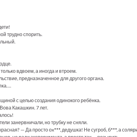
дети!
ой трудно спорить.
альный.
рдце.
 только вдвоем, а иногда и втроем.
льствие, предназначенное для другого органа.
пка….
щиной с целью создания одинокого ребёнка.
Вова Какашкин. 7 лет.
алось!
тели занервничали, но трубку не сняли.
красная? — Да просто оx***, дедушка! Не сугроб, б***, а соля
нов, не ради эксперимента, а просто так — позырить…