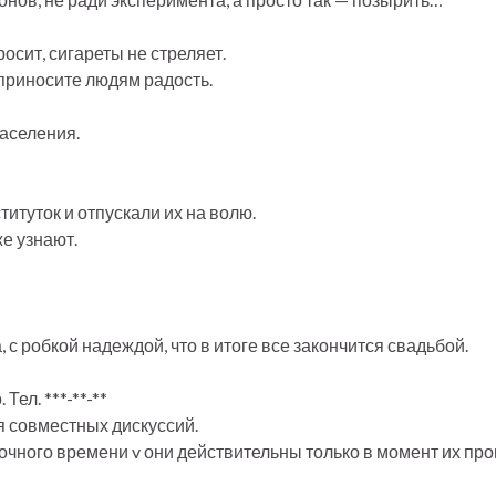
росит, сигареты не стреляет.
 приносите людям радость.
населения.
итуток и отпускали их на волю.
же узнают.
 робкой надеждой, что в итоге все закончится свадьбой.
Тел. ***-**-**
я совместных дискуссий.
очного времени v они действительны только в момент их про