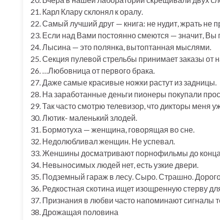
21. Карл Клару склонял к оралу.
22. Самый лучший друг — книга: не нудит, жрать не п
23. Если над Вами постоянно смеются — значит, Вы
24. Лысина — это полянка, вытоптанная мыслями.
25. Секция пулевой стрельбы принимает заказы от 
26. …Любовница от первого брака.
27. Даже самые красивые ножки растут из задницы.
28. На заработанные деньги пионеры покупали прост
29. Так часто смотрю телевизор, что дикторы меня у
30. Лютик- маленький злодей.
31. Бормотуха — женщина, говорящая во сне.
32. Недолюбливал женщин. Не успевал.
33. Женшины досматривают порнофильмы до конца, с
34. Невыносимых людей нет, есть узкие двери.
35. Подземный гараж в лесу. Сыро. Страшно. Дорого. 
36. Редкостная скотина ищет изощренную стерву дл
37. Признания в любви часто напоминают сигналы т
38. Дрожащая половина