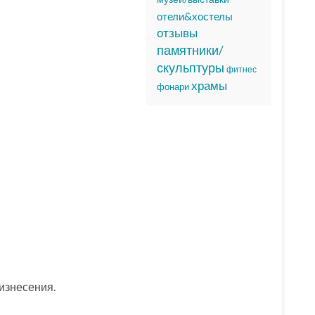
отели&хостелы
отзывы
памятники/
скульптуры
фитнес
храмы
фонари
изнесения.