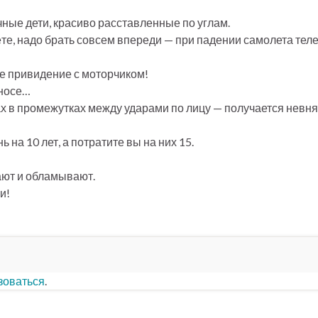
ные дети, красиво расставленные по углам.
ёте, надо брать совсем впереди — при падении самолета тел
е привидение с моторчиком!
оносе…
вах в промежутках между ударами по лицу — получается невня
 на 10 лет, а потратите вы на них 15.
ают и обламывают.
и!
зоваться
.