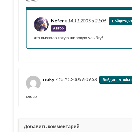
Nefer
к
14.11.2005
в 21:06
Войдите, ч
Автор
что вызвало такую широкую улыбку?
rioky
к
15.11.2005
в 09:38
Войдите, чтобы 
клево
Добавить комментарий