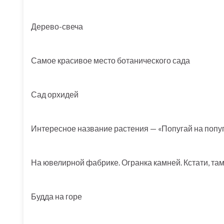
Дерево-свеча
Самое красивое место ботанического сада
Сад орхидей
Интересное название растения — «Попугай на попуг
На ювелирной фабрике. Огранка камней. Кстати, та
Будда на горе