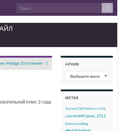
ТАЙЛ
рии «Найди 10 отличий»
АРХИВ
Архив
МЕТКИ
зовательной плюс 2 года
4 штата США
belarus
crete
event
japan_2012
cuba
mosblog
lumia
moscow