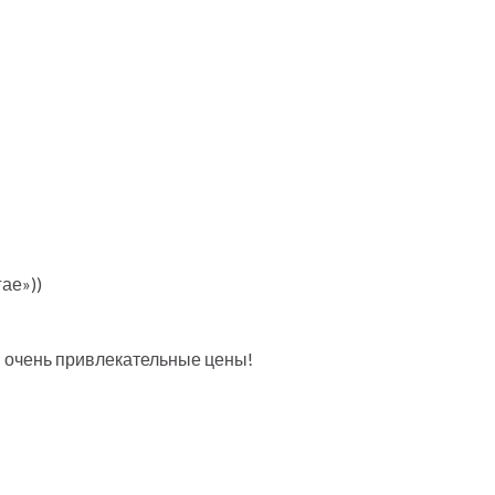
ае»))
м очень привлекательные цены!