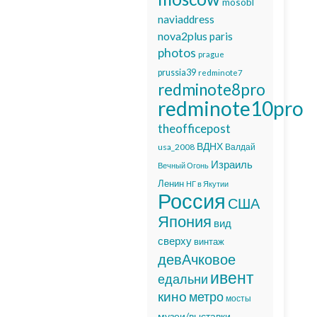
mosobl
naviaddress
nova2plus
paris
photos
prague
prussia39
redminote7
redminote8pro
redminote10pro
theofficepost
ВДНХ
usa_2008
Валдай
Израиль
Вечный Огонь
Ленин
НГ в Якутии
Россия
США
Япония
вид
сверху
винтаж
девАчковое
ивент
едальни
кино
метро
мосты
музеи/выставки