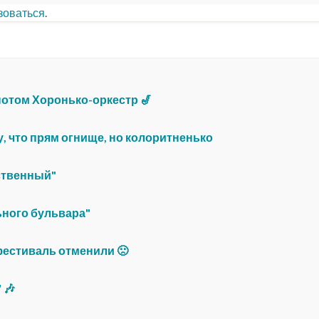
зоваться
.
 потом Хоронько-оркестр 🎷
у, что прям огнище, но колоритненько
ственный"
ьного бульвара"
фестиваль отменили 🙁
 🎶