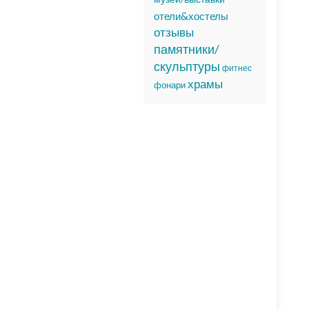
отели&хостелы
отзывы
памятники/
скульптуры
фитнес
храмы
фонари