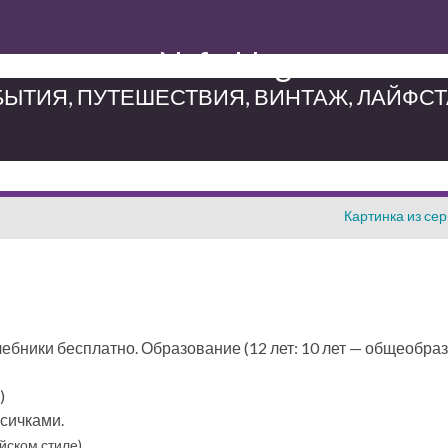
Neferblog
ЫТИЯ, ПУТЕШЕСТВИЯ, ВИНТАЖ, ЛАЙФС
Картинка из се
чебники бесплатно. Образование (12 лет: 10 лет — общеобра
)
осичками.
йском стиле)