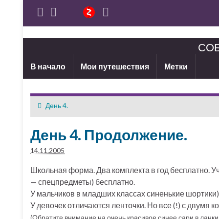
СОБ
В начало
Мои путешествия
Метки
День 4.
День 4. Продолжение.
14.11.2005
Школьная форма. Два комплекта в год бесплатно. У
— спецпредметы) бесплатно.
У мальчиков в младших классах синенькие шортики)
У девочек отличаются ленточки. Но все (!) с двумя к
(Обратите внимание на очень красивое синее сари в ланки