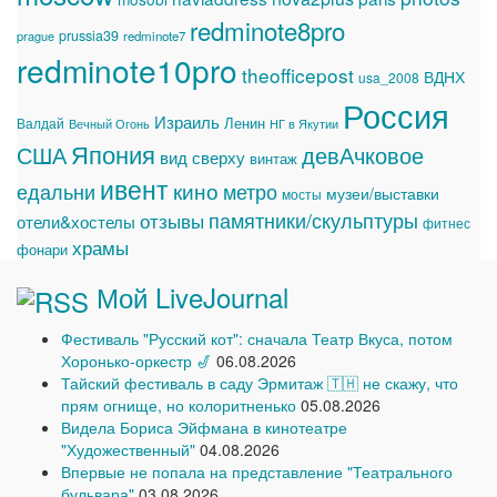
redminote8pro
prussia39
prague
redminote7
redminote10pro
theofficepost
ВДНХ
usa_2008
Россия
Израиль
Ленин
Валдай
Вечный Огонь
НГ в Якутии
Япония
США
девАчковое
вид сверху
винтаж
ивент
едальни
кино
метро
музеи/выставки
мосты
памятники/скульптуры
отзывы
отели&хостелы
фитнес
храмы
фонари
Мой LiveJournal
Фестиваль "Русский кот": сначала Театр Вкуса, потом
Хоронько-оркестр 🎷
06.08.2026
Тайский фестиваль в саду Эрмитаж 🇹🇭 не скажу, что
прям огнище, но колоритненько
05.08.2026
Видела Бориса Эйфмана в кинотеатре
"Художественный"
04.08.2026
Впервые не попала на представление "Театрального
бульвара"
03.08.2026