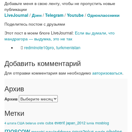
Добавьте меня в свою ленту, чтобы не пропустить новые
публикации
LiveJournal
/
Дзен
/
Telegram
/
Youtube
/
Одноклассники
Поделитесь постом с друзьями
Этот пост в моем блоге LiveJournal:
Если вы думали, что
мандрагора — выдумка, это не так
redminote10pro
,
turkmenistan
Добавить комментарий
Для отправки комментария вам необходимо
авторизоваться
.
Архив
Архив
Метки
event
japan_2012
cuba
mosblog
4 штата США
belarus
crete
lumia
moscow
photos
naviaddress
nova2plus
paris
mosobl