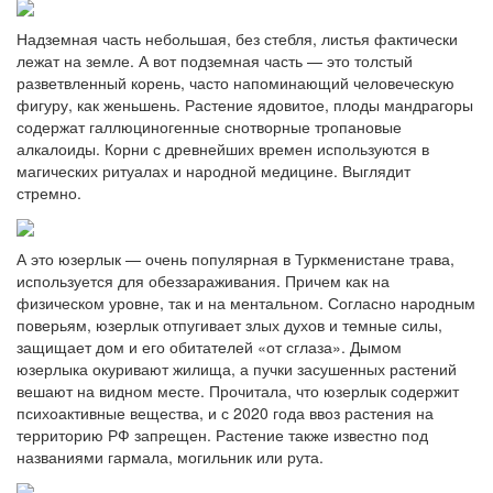
Надземная часть небольшая, без стебля, листья фактически
лежат на земле. А вот подземная часть — это толстый
разветвленный корень, часто напоминающий человеческую
фигуру, как женьшень. Растение ядовитое, плоды мандрагоры
содержат галлюциногенные снотворные тропановые
алкалоиды. Корни с древнейших времен используются в
магических ритуалах и народной медицине. Выглядит
стремно.
А это юзерлык — очень популярная в Туркменистане трава,
используется для обеззараживания. Причем как на
физическом уровне, так и на ментальном. Согласно народным
поверьям, юзерлык отпугивает злых духов и темные силы,
защищает дом и его обитателей «от сглаза». Дымом
юзерлыка окуривают жилища, а пучки засушенных растений
вешают на видном месте. Прочитала, что юзерлык содержит
психоактивные вещества, и с 2020 года ввоз растения на
территорию РФ запрещен. Растение также известно под
названиями гармала, могильник или рута.