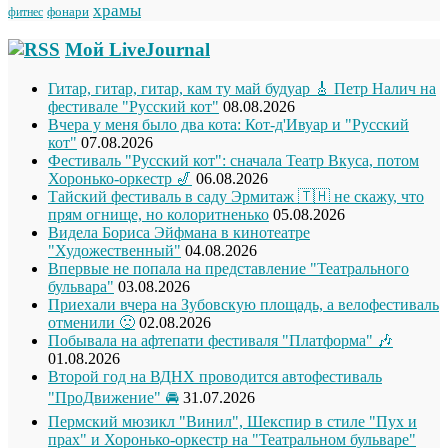
храмы
фонари
фитнес
Мой LiveJournal
Гитар, гитар, гитар, кам ту май будуар 🎸 Петр Налич на
фестивале "Русский кот"
08.08.2026
Вчера у меня было два кота: Кот-д'Ивуар и "Русский
кот"
07.08.2026
Фестиваль "Русский кот": сначала Театр Вкуса, потом
Хоронько-оркестр 🎷
06.08.2026
Тайский фестиваль в саду Эрмитаж 🇹🇭 не скажу, что
прям огнище, но колоритненько
05.08.2026
Видела Бориса Эйфмана в кинотеатре
"Художественный"
04.08.2026
Впервые не попала на представление "Театрального
бульвара"
03.08.2026
Приехали вчера на Зубовскую площадь, а велофестиваль
отменили 🙁
02.08.2026
Побывала на афтепати фестиваля "Платформа" 🎶
01.08.2026
Второй год на ВДНХ проводится автофестиваль
"ПроДвижение" 🚘
31.07.2026
Пермский мюзикл "Винил", Шекспир в стиле "Пух и
прах" и Хоронько-оркестр на "Театральном бульваре"