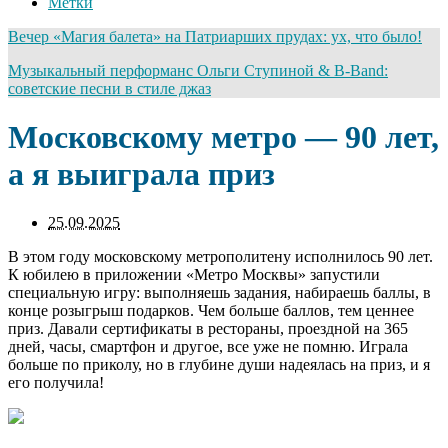
Метки
Вечер «Магия балета» на Патриарших прудах: ух, что было!
Музыкальный перформанс Ольги Ступиной & B-Band:
советские песни в стиле джаз
Московскому метро — 90 лет,
а я выиграла приз
25.09.2025
В этом году московскому метрополитену исполнилось 90 лет.
К юбилею в приложении «Метро Москвы» запустили
специальную игру: выполняешь задания, набираешь баллы, в
конце розыгрыш подарков. Чем больше баллов, тем ценнее
приз. Давали сертификаты в рестораны, проездной на 365
дней, часы, смартфон и другое, все уже не помню. Играла
больше по приколу, но в глубине души надеялась на приз, и я
его получила!