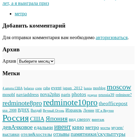
лет, а я выиграла приз
метро
Добавить комментарий
Для отправки комментария вам необходимо
авторизоваться
.
Архив
Архив
Метки
moscow
event
japan_2012
cuba
mosblog
belarus
lumia
4 штата США
crete
photos
naviaddress
nova2plus
paris
mosobl
prussia39
prague
redminote7
redminote10pro
redminote8pro
theofficepost
Израиль
ВДНХ
Ленин
usa_2008
Валдай
Вечный Огонь
НГ в Якутии
Россия
Япония
США
вид сверху
винтаж
ивент
девАчковое
кино
едальни
метро
музеи/
мосты
памятники/скульптуры
отзывы
отели&хостелы
выставки