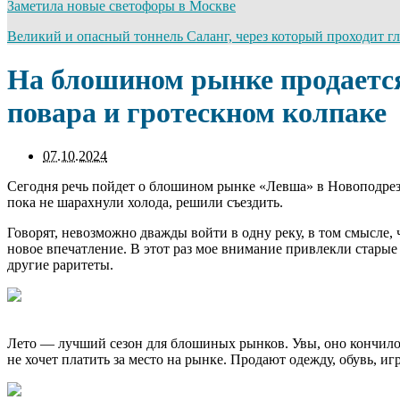
Заметила новые светофоры в Москве
Великий и опасный тоннель Саланг, через который проходит г
На блошином рынке продаетс
повара и гротескном колпаке
07.10.2024
Сегодня речь пойдет о блошином рынке «Левша» в Новоподрезко
пока не шарахнули холода, решили съездить.
Говорят, невозможно дважды войти в одну реку, в том смысле,
новое впечатление. В этот раз мое внимание привлекли старые 
другие раритеты.
Лето — лучший сезон для блошиных рынков. Увы, оно кончилось
не хочет платить за место на рынке. Продают одежду, обувь, 