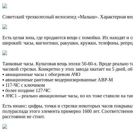
Советский трехколесный велосипед «Малыш». Характерная вещь
Есть целая зона, где продаются вещи с помойки. Их находят 
широкий: часы, магнитики, ракушки, кружки, телефоны, репро
Танковые часы. Культовая вещь эпохи 50-60-х. Вроде реально 
часовой стрелки. Конкретно у этих завода хватает на 5 дней, о
▪️ авиационные часы с обогревом АЧО
▪️ авиационные рантовые модернизированные АВР-М
▪️ 117-ЧС с ключиком
▪️ более поздние 127-ЧС
▪️ АЧС1 – реально авиационные часы, но их тоже ставили на та
Есть нюанс: цифры, точки и стрелки некоторых часов покрывал
полураспада этого элемента примерно 1600 лет. Соответственно
расстоянии не стоит.