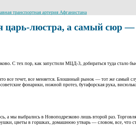
лавная транспортная артерия Афганистана
я царь-люстра, а самый сюр —
во. С тех пор, как запустили МЦД-3, добираться туда стало быс
 что все течет, все меняется. Блошиный рынок — тот же самый сл
советские фонарики, ножной протез, бутафорская рука, висюльки
, а мы выбрались в Новоподрезково лишь второй раз. Торговля 
игрушки, цветы в горшках, домашнюю утварь — словом, все, что 