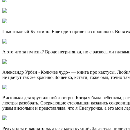
Пластиковый Буратино. Еще один привет из прошлого. Во всех
А это что за пупсик? Вроде негритянка, но с раскосыми глазам
Александр Урбан «Колючее чудо» — книга про кактусы. Любила
не цветут так же красиво. Зощенко, кстати, тоже был, точно так
Висюльки для хрустальной люстры. Когда я была ребенком, расс
люстры разобрать. Сверкающие стеклышки казались сокровищам
ушам висюльки и представляла, что я Снегурочка, а это мои л
Редукторы и вариаторы, атлас конструкций. Заглянула, полиста