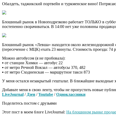
Обалдеть, таджикский портвейн и туркменское вино! Потрясающ
Блошиный рынок в Новоподрезково работает ТОЛЬКО в субботу 
постепенно сворачиваться. В 14:00 нет уже половины продавцов
Блошиный рынок «Левша» находится около железнодорожной с
(пересечение с МЦК) ехать 23 минуты. Стоимость проезда: 74 р
Можно автобусом (я не пробовала):
▪️ от станции Химки — автобус 22
▪️ от метро Речной Вокзал — автобусы 370, 482
▪️ от метро Сходненская — маршрутное такси 873
У меня остался незакрытый гештальт. В ближайшие выходные хо
Добавьте меня в свою ленту, чтобы не пропустить новые публ
LiveJournal
/
Дзен
/
Youtube
/
Одноклассники
Поделитесь постом с друзьями
Этот пост в моем блоге LiveJournal:
На блошином рынке продает