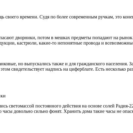
 своего времени. Судя по более современным ручкам, это конец
и спасают дворники, потом в мешках предметы попадают на рыно
дукции, кастрюли, какие-то непонятные провода и всевозможны
танковые, но выпускались также и для гражданского населения. 
б этом свидетельствует надпись на циферблате. Есть несколько р
нки
ись светомассой постоянного действия на основе солей Радия-22
 часы довольно сильно фонят. Хранить дома такие часы не опасн