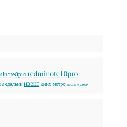
redminote10pro
minote8pro
ивент
ое
кино
едальни
метро
музеи/
мосты