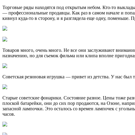
Торговые ряды находятся под открытым небом. Кто-то выкладыв
— профессиональные продавцы. Как раз в самом начале и попал
кивнул куда-то в сторону, и я разглядела еще одну, поменьше. П
Товаров много, очень много. Не все они заслуживают внимания.
назначению, но для съемок фильма или клипа вполне пригодна
Советская резиновая игрушка — привет из детства. У нас был 
Старые советские фонарики. Состояние разное. Цены тоже разн
плоской батарейки, они до сих пор продаются, на Озоне, напр
запасной лампочки. Это осталось со времен лампочек с угольн
часов.