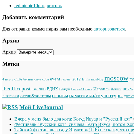
redminote10pro
,
винтаж
Добавить комментарий
Для отправки комментария вам необходимо
авторизоваться
.
Архив
Архив
Метки
moscow
event
japan_2012
mo
cuba
mosblog
belarus
lumia
4 штата США
crete
theofficepost
Израиль
ВДНХ
Ленин
usa_2008
Валдай
Вечный Огонь
НГ в Я
памятники/скульптуры
отзывы
отели&хостелы
выставки
фитне
Мой LiveJournal
Вчера у меня было два кота: Кот-д'Ивуар и "Русский кот"
Фестиваль "Русский кот": сначала Театр Вкуса, потом Хо
Тайский фестиваль в саду Эрмитаж 🇹🇭 не скажу, что п