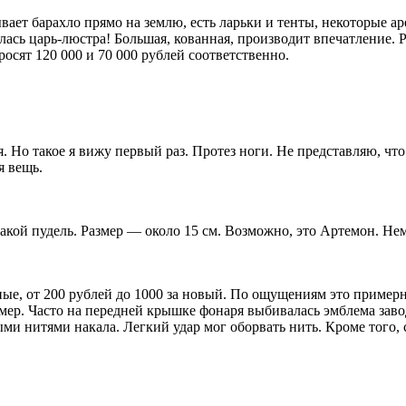
ает барахло прямо на землю, есть ларьки и тенты, некоторые ар
ась царь-люстра! Большая, кованная, производит впечатление. Р
росят 120 000 и 70 000 рублей соответственно.
 Но такое я вижу первый раз. Протез ноги. Не представляю, что
я вещь.
такой пудель. Размер — около 15 см. Возможно, это Артемон. Не
ые, от 200 рублей до 1000 за новый. По ощущениям это примерн
имер. Часто на передней крышке фонаря выбивалась эмблема зав
ыми нитями накала. Легкий удар мог оборвать нить. Кроме того,