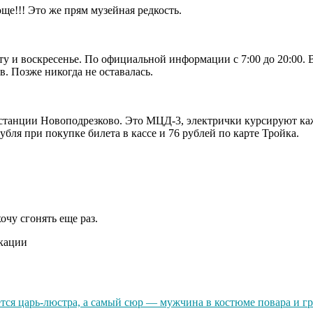
е!!! Это же прям музейная редкость.
и воскресенье. По официальной информации с 7:00 до 20:00. В 
. Позже никогда не оставалась.
танции Новоподрезково. Это МЦД-3, электрички курсируют ка
убля при покупке билета в кассе и 76 рублей по карте Тройка.
чу сгонять еще раз.
икации
ся царь-люстра, а самый сюр — мужчина в костюме повара и г