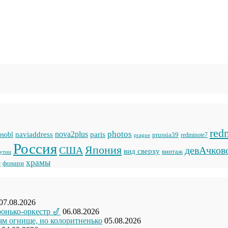
red
photos
naviaddress
nova2plus
paris
sobl
prussia39
prague
redminote7
Россия
Япония
США
девАчков
вид сверху
винтаж
кутии
храмы
фонари
с
07.08.2026
ронько-оркестр 🎷
06.08.2026
рям огнище, но колоритненько
05.08.2026