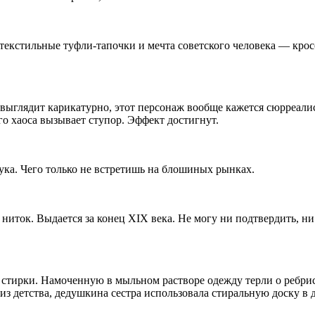
текстильные туфли-тапочки и мечта советского человека — крос
к выглядит карикатурно, этот персонаж вообще кажется сюрреали
го хаоса вызывает ступор. Эффект достигнут.
рука. Чего только не встретишь на блошиных рынках.
ниток. Выдается за конец XIX века. Не могу ни подтвердить, ни
 стирки. Намоченную в мыльном растворе одежду терли о ребри
 детства, дедушкина сестра использовала стиральную доску в д