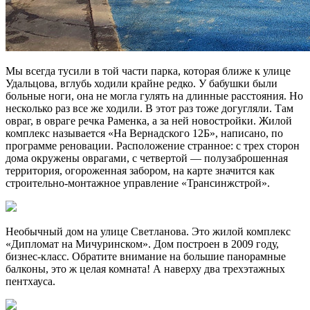
Мы всегда тусили в той части парка, которая ближе к улице
Удальцова, вглубь ходили крайне редко. У бабушки были
больные ноги, она не могла гулять на длинные расстояния. Но
несколько раз все же ходили. В этот раз тоже догугляли. Там
овраг, в овраге речка Раменка, а за ней новостройки. Жилой
комплекс называется «На Вернадского 12Б», написано, по
программе реновации. Расположение странное: с трех сторон
дома окружены оврагами, с четвертой — полузаброшенная
территория, огороженная забором, на карте значится как
строительно-монтажное управление «Трансинжстрой».
Необычный дом на улице Светланова. Это жилой комплекс
«Дипломат на Мичуринском». Дом построен в 2009 году,
бизнес-класс. Обратите внимание на большие панорамные
балконы, это ж целая комната! А наверху два трехэтажных
пентхауса.