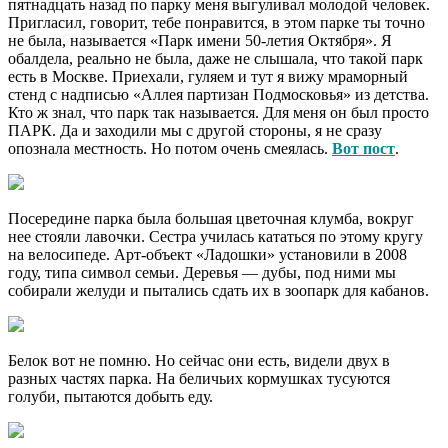
пятнадцать назад по парку меня выгуливал молодой человек.
Пригласил, говорит, тебе понравится, в этом парке ты точно
не была, называется «Парк имени 50-летия Октября». Я
обалдела, реально не была, даже не слышала, что такой парк
есть в Москве. Приехали, гуляем и тут я вижу мраморный
стенд с надписью «Аллея партизан Подмосковья» из детства.
Кто ж знал, что парк так называется. Для меня он был просто
ПАРК. Да и заходили мы с другой стороны, я не сразу
опознала местность. Но потом очень смеялась.
Вот пост
.
Посередине парка была большая цветочная клумба, вокруг
нее стояли лавочки. Сестра училась кататься по этому кругу
на велосипеде. Арт-объект «Ладошки» установили в 2008
году, типа символ семьи. Деревья — дубы, под ними мы
собирали желуди и пытались сдать их в зоопарк для кабанов.
Белок вот не помню. Но сейчас они есть, видели двух в
разных частях парка. На беличьих кормушках тусуются
голуби, пытаются добыть еду.