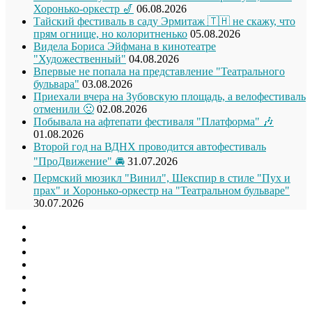
Хоронько-оркестр 🎷
06.08.2026
Тайский фестиваль в саду Эрмитаж 🇹🇭 не скажу, что
прям огнище, но колоритненько
05.08.2026
Видела Бориса Эйфмана в кинотеатре
"Художественный"
04.08.2026
Впервые не попала на представление "Театрального
бульвара"
03.08.2026
Приехали вчера на Зубовскую площадь, а велофестиваль
отменили 🙁
02.08.2026
Побывала на афтепати фестиваля "Платформа" 🎶
01.08.2026
Второй год на ВДНХ проводится автофестиваль
"ПроДвижение" 🚘
31.07.2026
Пермский мюзикл "Винил", Шекспир в стиле "Пух и
прах" и Хоронько-оркестр на "Театральном бульваре"
30.07.2026