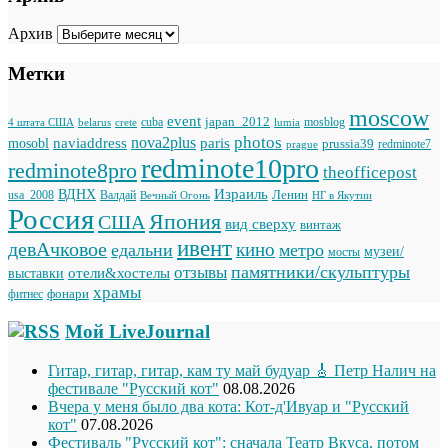
Архив
Метки
moscow
event
japan_2012
cuba
mosblog
belarus
lumia
4 штата США
crete
photos
naviaddress
nova2plus
paris
mosobl
prussia39
prague
redminote7
redminote10pro
redminote8pro
theofficepost
Израиль
ВДНХ
Ленин
usa_2008
Валдай
Вечный Огонь
НГ в Якутии
Россия
Япония
США
вид сверху
винтаж
ивент
девАчковое
кино
едальни
метро
музеи/
мосты
памятники/скульптуры
отзывы
отели&хостелы
выставки
храмы
фонари
фитнес
Мой LiveJournal
Гитар, гитар, гитар, кам ту май будуар 🎸 Петр Налич на
фестивале "Русский кот"
08.08.2026
Вчера у меня было два кота: Кот-д'Ивуар и "Русский
кот"
07.08.2026
Фестиваль "Русский кот": сначала Театр Вкуса, потом