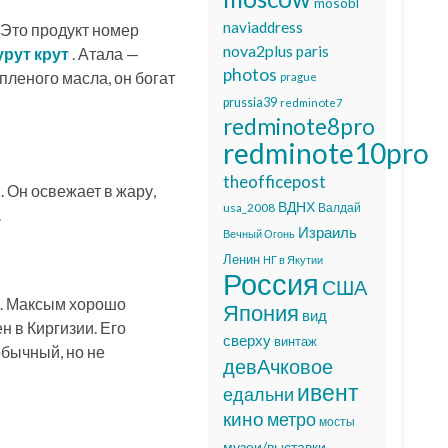
mosobl
naviaddress
 Это продукт номер
nova2plus
paris
рут крут
. Атала —
photos
пленого масла, он богат
prague
prussia39
redminote7
redminote8pro
redminote10pro
theofficepost
 Он освежает в жару,
ВДНХ
usa_2008
Валдай
.
Израиль
Вечный Огонь
Ленин
НГ в Якутии
Россия
США
ы. Максым хорошо
Япония
вид
н в Киргизии. Его
сверху
винтаж
обычный, но не
девАчковое
ивент
едальни
кино
метро
мосты
музеи/выставки