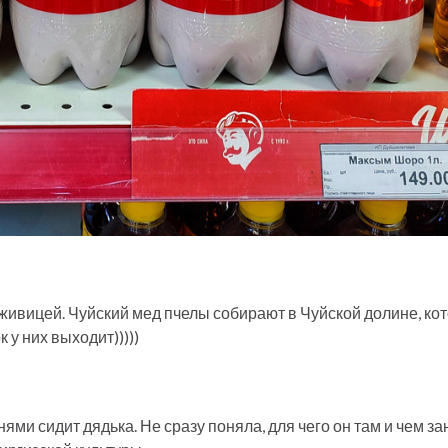
 живицей. Чуйский мед пчелы собирают в Чуйской долине, ко
 у них выходит)))))
ми сидит дядька. Не сразу поняла, для чего он там и чем з