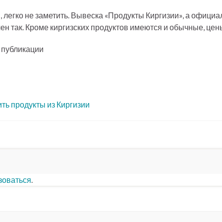
й, легко не заметить. Вывеска «Продукты Киргизии», а офици
чен так. Кроме киргизских продуктов имеются и обычные, це
е публикации
ить продукты из Киргизии
зоваться
.