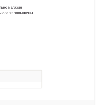
ально магазин
ны слегка завышены.