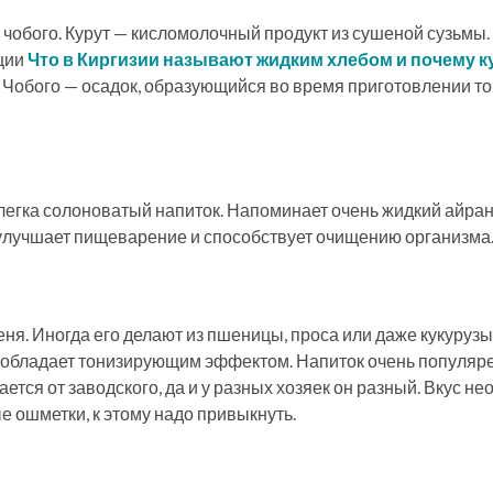
, чобого. Курут — кисломолочный продукт из сушеной сузьмы.
ации
Что в Киргизии называют жидким хлебом и почему ку
о. Чобого — осадок, образующийся во время приготовлении то
егка солоноватый напиток. Напоминает очень жидкий айран.
п улучшает пищеварение и способствует очищению организма
ня. Иногда его делают из пшеницы, проса или даже кукуруз
е обладает тонизирующим эффектом. Напиток очень популяре
ся от заводского, да и у разных хозяек он разный. Вкус не
е ошметки, к этому надо привыкнуть.