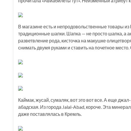
прочитала «Авиабилеты тут». Неизменный атрибут к
В магазине есть и непродовольственные товары из 
традиционные шапки. Шапка — не просто шапка, а ак
разветвление рода, кисточка на макушке олицетворя
снимать двумя руками и ставить на почетное место. 
Каймак, жусай, сумаляк, вот это вот все. А еще дж
абадская. Из города Jalal-Abad, короче. Эта минер
даже поставлялась в Кремль.