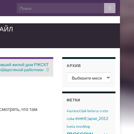
ТАЙЛ
бывший жилой дом РЖСКТ
АРХИВ
«Шерстяной работник»
Архив
МЕТКИ
смотреть, что там
4 штата США
belarus
crete
event
japan_2012
cuba
mosblog
lumia
moscow