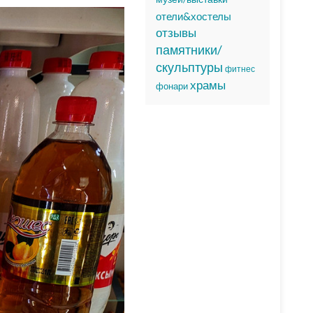
отели&хостелы
отзывы
памятники/
скульптуры
фитнес
храмы
фонари