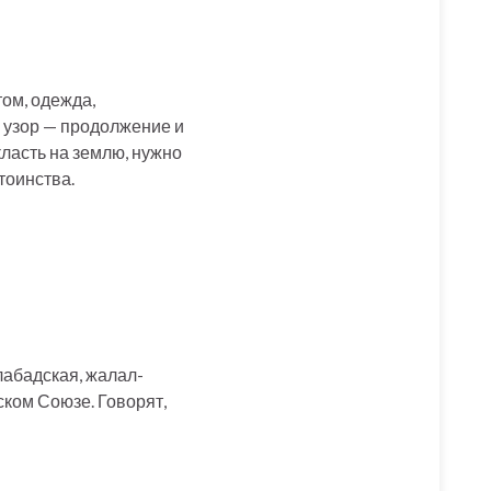
ом, одежда,
, узор — продолжение и
класть на землю, нужно
тоинства.
лабадская, жалал-
ском Союзе. Говорят,