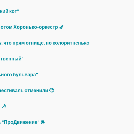
кий кот"
 потом Хоронько-оркестр 🎷
у, что прям огнище, но колоритненько
ственный"
ьного бульвара"
фестиваль отменили 🙁
 🎶
 "ПроДвижение" 🚘