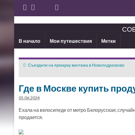
СОБ
В начало
Мои путешествия
Метки
Съездили на ярмарку винтажа в Новоподрезково
Где в Москве купить прод
05.06.2024
Ехала на велосипеде от метро Белорусская, случайн
продается.