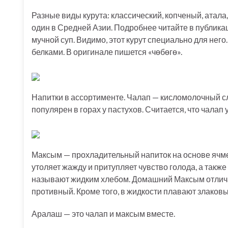
Разные виды курута: классический, копченый, атала
один в Средней Азии. Подробнее читайте в публик
мучной суп. Видимо, этот курут специально для нег
белками. В оригинале пишется «чөбөгө».
Напитки в ассортименте. Чалап — кисломолочный сл
популярен в горах у пастухов. Считается, что чала
Максым — прохладительный напиток на основе ячме
утоляет жажду и притупляет чувство голода, а такж
называют жидким хлебом. Домашний Максым отличает
противный. Кроме того, в жидкости плавают злаковы
Аралаш — это чалап и максым вместе.