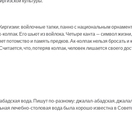
иргизской культуры.
Киргизии: войлочные тапки, панно с национальным орнамент
-колпак. Его шьют из войлока. Четыре канта — символ жизни
ет потомство и память предков. Ак-колпак нельзя бросать и 
Считается, что, потеряв колпак, человек лишается своего дос
ал-абадская вода. Пишут по-разному: джалал-абадская, джала
альная лечебно-столовая вода была хорошо известна в Совет