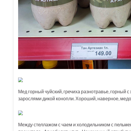
Мед горный чуйский, гречиха разнотравье, горный с
зарослями дикой конопли. Хороший, наверное, медок
Между стеллажом с чаем и холодильником с пельменя