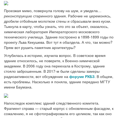
Проезжая мимо, повернула голову на шум, и увидела…
реконструкцию
старинного здания. Рабочие не церемонясь,
дробили отбойным молотком стены и сбрасывали вниз куски.
Тыкнула в карту, чтобы узнать, что это за объект, оказалось,
химическая лаборатория Императорского московского
технического училища. Здание построено в 1898-1899 годы по
проекту Льва Кекушева. Вот тут я обалдела. А что, так можно?
Прям вот рушить памятник архитектуры?
Углубилась в историю, изучила вопрос. В советское время
здание относилось, не поверите, к Военно-химической
академии. В 2006 году она переехала в Кострому, здание
стояло заброшенным. В 2017-м были сделаны замеры
радиоактивности, вот обсуждение на
форуме РХБЗ
. В общем,
есть проблемы. Насколько я поняла, здание передано МГТУ
имени Баумана.
Напоследок комплекс зданий следственного комитета.
Фрагмент справа — старый корпус с обновленным фасадом, к
сожалению, я не сфотографировала его целиком, так как оно