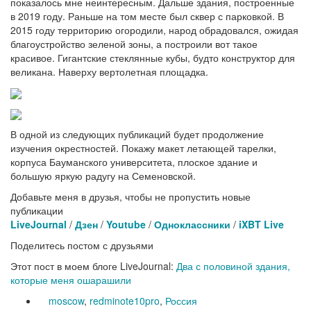
показалось мне неинтересным. Дальше здания, построенные
в 2019 году. Раньше на том месте был сквер с парковкой. В
2015 году территорию огородили, народ обрадовался, ожидая
благоустройство зеленой зоны, а построили вот такое
красивое. Гигантские стеклянные кубы, будто конструктор для
великана. Наверху вертолетная площадка.
В одной из следующих публикаций будет продолжение
изучения окрестностей. Покажу макет летающей тарелки,
корпуса Бауманского университета, плоское здание и
большую яркую радугу на Семеновской.
Добавьте меня в друзья, чтобы не пропустить новые
публикации
LiveJournal
/
Дзен
/
Youtube
/
Одноклассники
/
iXBT Live
Поделитесь постом с друзьями
Этот пост в моем блоге LiveJournal:
Два с половиной здания,
которые меня ошарашили
moscow
,
redminote10pro
,
Россия