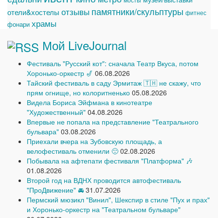
мосты
памятники/скульптуры
отзывы
отели&хостелы
фитнес
храмы
фонари
Мой LiveJournal
Фестиваль "Русский кот": сначала Театр Вкуса, потом
Хоронько-оркестр 🎷
06.08.2026
Тайский фестиваль в саду Эрмитаж 🇹🇭 не скажу, что
прям огнище, но колоритненько
05.08.2026
Видела Бориса Эйфмана в кинотеатре
"Художественный"
04.08.2026
Впервые не попала на представление "Театрального
бульвара"
03.08.2026
Приехали вчера на Зубовскую площадь, а
велофестиваль отменили 🙁
02.08.2026
Побывала на афтепати фестиваля "Платформа" 🎶
01.08.2026
Второй год на ВДНХ проводится автофестиваль
"ПроДвижение" 🚘
31.07.2026
Пермский мюзикл "Винил", Шекспир в стиле "Пух и прах"
и Хоронько-оркестр на "Театральном бульваре"