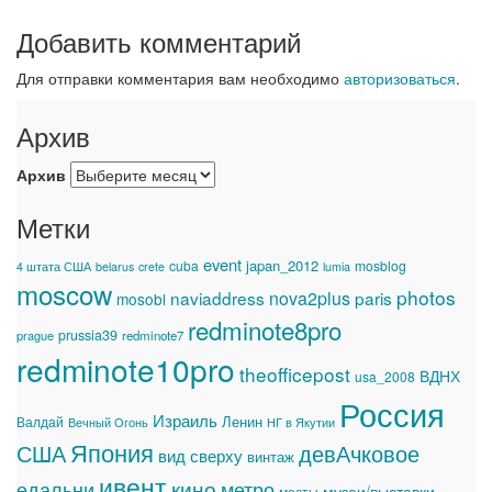
Добавить комментарий
Для отправки комментария вам необходимо
авторизоваться
.
Архив
Архив
Метки
event
japan_2012
cuba
mosblog
4 штата США
belarus
crete
lumia
moscow
photos
naviaddress
nova2plus
paris
mosobl
redminote8pro
prussia39
prague
redminote7
redminote10pro
theofficepost
ВДНХ
usa_2008
Россия
Израиль
Ленин
Валдай
Вечный Огонь
НГ в Якутии
Япония
США
девАчковое
вид сверху
винтаж
ивент
едальни
кино
метро
музеи/выставки