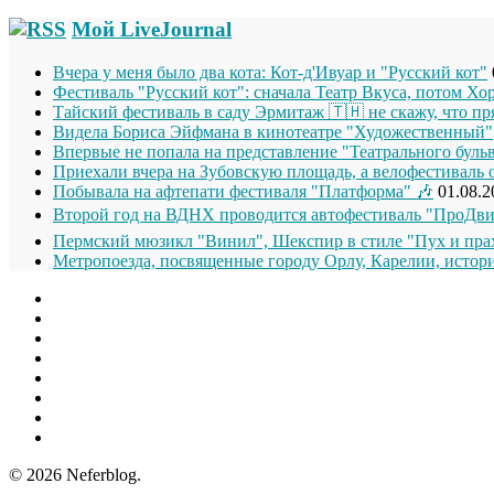
Мой LiveJournal
Вчера у меня было два кота: Кот-д'Ивуар и "Русский кот"
Фестиваль "Русский кот": сначала Театр Вкуса, потом Хо
Тайский фестиваль в саду Эрмитаж 🇹🇭 не скажу, что п
Видела Бориса Эйфмана в кинотеатре "Художественный"
Впервые не попала на представление "Театрального буль
Приехали вчера на Зубовскую площадь, а велофестиваль 
Побывала на афтепати фестиваля "Платформа" 🎶
01.08.2
Второй год на ВДНХ проводится автофестиваль "ПроДви
Пермский мюзикл "Винил", Шекспир в стиле "Пух и прах
Метропоезда, посвященные городу Орлу, Карелии, истори
© 2026 Neferblog.