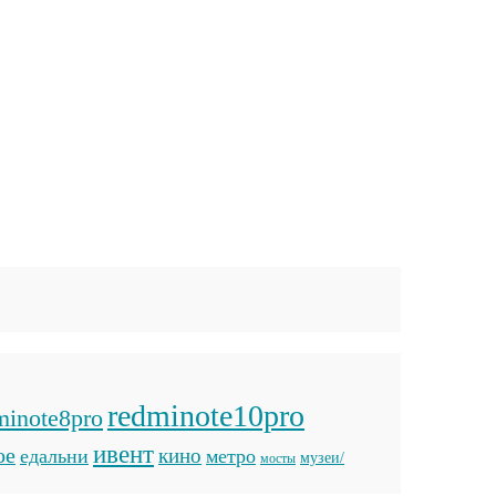
redminote10pro
minote8pro
ивент
ое
кино
едальни
метро
музеи/
мосты