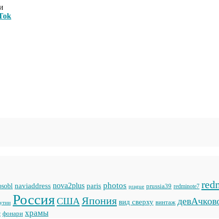
и
Tok
red
photos
naviaddress
nova2plus
paris
sobl
prussia39
prague
redminote7
Россия
Япония
США
девАчков
вид сверху
винтаж
кутии
храмы
фонари
с