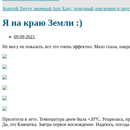
Золотой Титул, мрачный Арт Хаус, доходный дом мэрии и дру
Я на краю Земли :)
09.09.2021
Не могу не показать, все это очень эффектно. Мало спала, накр
Прилетела в лето. Температура днем была +20°С. Упарилась, п
Да, это Камчатка. Завтра первое восхождение. Надеюсь, погода 