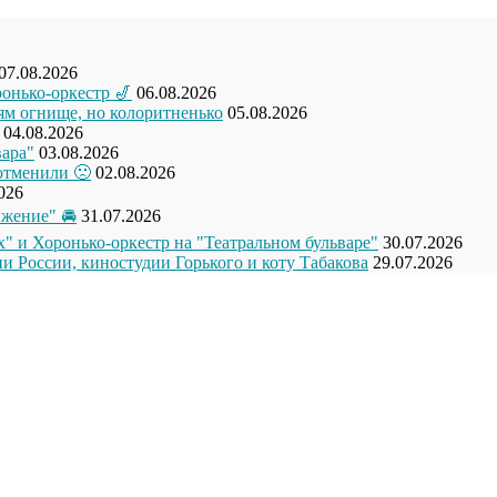
07.08.2026
ронько-оркестр 🎷
06.08.2026
рям огнище, но колоритненько
05.08.2026
04.08.2026
вара"
03.08.2026
отменили 🙁
02.08.2026
026
жение" 🚘
31.07.2026
" и Хоронько-оркестр на "Театральном бульваре"
30.07.2026
и России, киностудии Горького и коту Табакова
29.07.2026