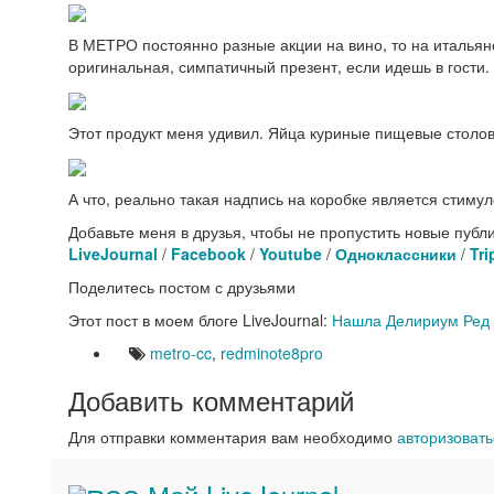
В МЕТРО постоянно разные акции на вино, то на итальянс
оригинальная, симпатичный презент, если идешь в гости.
Этот продукт меня удивил. Яйца куриные пищевые столов
А что, реально такая надпись на коробке является стиму
Добавьте меня в друзья, чтобы не пропустить новые публ
LiveJournal
/
Facebook
/
Youtube
/
Одноклассники
/
Tri
Поделитесь постом с друзьями
Этот пост в моем блоге LiveJournal:
Нашла Делириум Ред
metro-cc
,
redminote8pro
Добавить комментарий
Для отправки комментария вам необходимо
авторизовать