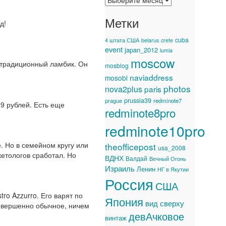
Метки
д!
cuba
4 штата США
belarus
crete
event
japan_2012
lumia
moscow
а традиционный ламбик. Он
mosblog
naviaddress
mosobl
photos
nova2plus
paris
prussia39
prague
redminote7
9 рублей. Есть еще
redminote8pro
redminote10pro
. Но в семейном кругу или
theofficepost
usa_2008
кетологов сработал. Но
ВДНХ
Валдай
Вечный Огонь
Израиль
Ленин
НГ в Якутии
Россия
США
ro Azzurro. Его варят по
Япония
вид сверху
 Совершенно обычное, ничем
девАчковое
винтаж