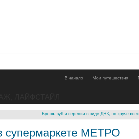
В начало
Мои путешествия
АЖ, ЛАЙФСТАЙЛ
Брошь-зуб и сережки в виде ДНК, но круче все
в супермаркете МЕТРО