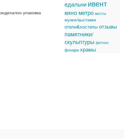
ивент
едальни
кино
метро
уэндехалон упаковка
мосты
музеи/выставки
отзывы
отели&хостелы
памятники/
скульптуры
фитнес
храмы
фонари