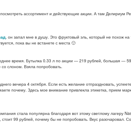
 посмотреть ассортимент и действующие акции. А там Делириум Ре
зад
, он запал мне в душу. Это фруктовый эль, который не похож н
вуется, пока вы не встанете с места 🙂
еднее время. Бутылка 0.33 л по акции — 219 рублей, большая — 59
е со слоном. Взяла попробовать.
днего вечера 4 октября. Если есть желание отпраздновать, успеете
маете почему. Здесь мое внимание привлекла этикетка, прием мар
омпания стала популярна благодаря вот этому светлому лагеру Nast
а, стоит 99 рублей, почему бы не попробовать. Вкус разочаровал.