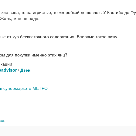
кие вина, то на игристые, то «коробкой дешевле». У Кастийо де Ф
 Жаль, мне не надо.
ые от кур бесклеточного содержания. Впервые такое вижу.
лом для покупки именно этих яиц?
икации
padvisor
/
Дзен
 в супермаркете МЕТРО
ся
.