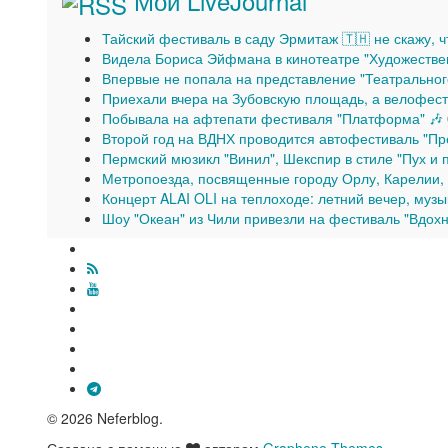
Мой LiveJournal
Тайский фестиваль в саду Эрмитаж 🇹🇭 не скажу, 
Видела Бориса Эйфмана в кинотеатре "Художестве
Впервые не попала на представление "Театральног
Приехали вчера на Зубовскую площадь, а велофест
Побывала на афтепати фестиваля "Платформа" 🎶
Второй год на ВДНХ проводится автофестиваль "Пр
Пермский мюзикл "Винил", Шекспир в стиле "Пух и 
Метропоезда, посвященные городу Орлу, Карелии, и
Концерт ALAI OLI на теплоходе: летний вечер, музы
Шоу "Океан" из Чили привезли на фестиваль "Вдох
© 2026 Neferblog.