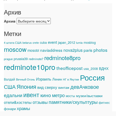
Архив
Архив
Метки
event
japan_2012
cuba
mosblog
4 штата США
belarus
crete
lumia
moscow
photos
naviaddress
nova2plus
paris
mosobl
redminote8pro
prussia39
prague
redminote7
redminote10pro
theofficepost
ВДНХ
usa_2008
Россия
Израиль
Ленин
Валдай
Вечный Огонь
НГ в Якутии
Япония
США
девАчковое
вид сверху
винтаж
ивент
едальни
кино
метро
музеи/выставки
мосты
памятники/скульптуры
отзывы
отели&хостелы
фитнес
храмы
фонари