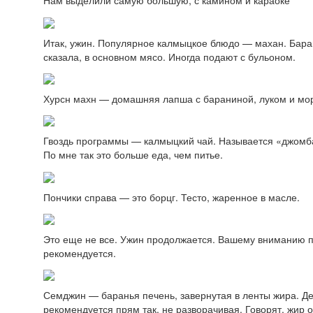
Нам выделили самую большую, с камином и караоке
Итак, ужин. Популярное калмыцкое блюдо — махан. Барани
сказала, в основном мясо. Иногда подают с бульоном.
Хурсн махн — домашняя лапша с бараниной, луком и морк
Гвоздь программы — калмыцкий чай. Называется «джомба»
По мне так это больше еда, чем питье.
Пончики справа — это борцг. Тесто, жаренное в масле.
Это еще не все. Ужин продолжается. Вашему вниманию п
рекомендуется.
Семджин — баранья печень, завернутая в ленты жира. Де
рекомендуется прям так, не разворачивая. Говорят, жир о