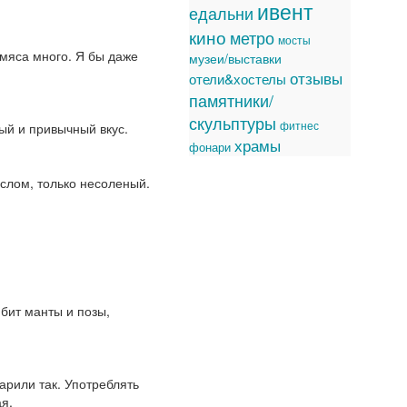
ивент
едальни
кино
метро
мосты
 мяса много. Я бы даже
музеи/выставки
отзывы
отели&хостелы
памятники/
скульптуры
фитнес
ый и привычный вкус.
храмы
фонари
слом, только несоленый.
бит манты и позы,
арили так. Употреблять
я.