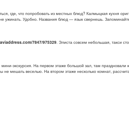
ься, где, что попробовать из местных блюд? Калмыцкая кухня ориг
не ужинать. Удобно. Названия блюд — язык свернешь. Запоминайте
/naviaddress.com/7847/975329
. Элиста совсем небольшая, такси сто
я мини-экскурсия. На первом этаже большой зал, там праздновали 
обы не мешать веселью. На втором этаже несколько комнат, рассчи