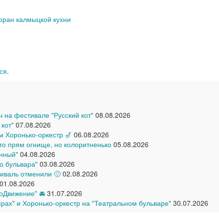
оран калмыцкой кухни
ся
.
ич на фестивале "Русский кот"
08.08.2026
 кот"
07.08.2026
ом Хоронько-оркестр 🎷
06.08.2026
что прям огнище, но колоритненько
05.08.2026
нный"
04.08.2026
о бульвара"
03.08.2026
иваль отменили 🙁
02.08.2026
01.08.2026
оДвижение" 🚘
31.07.2026
прах" и Хоронько-оркестр на "Театральном бульваре"
30.07.2026