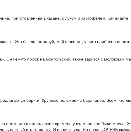
на, приготовленная в казане, с луком и картофелем. Как видите,
овью. Это блюдо, пожалуй, мой фаворит, у него наиболее понятн
. Он чем-то похож на монгольский, также варится с молоком и ма
редлагаются бёриги! Крупные пельмени с бараниной. Всем, кто лю
ло в том, что в стародавние времена у калмыков не было масла. Ж
чень нежный и тает во рту. Я не рискнула. Но печень ОЧЕНЬ вкусна