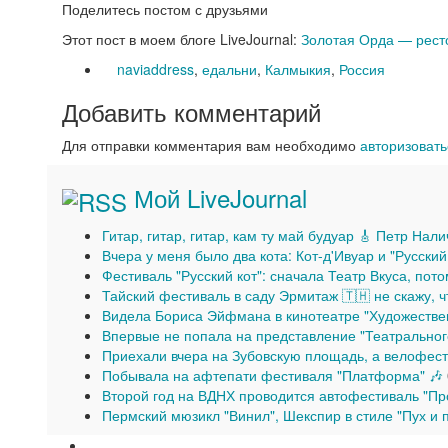
Поделитесь постом с друзьями
Этот пост в моем блоге LiveJournal:
Золотая Орда — рест
naviaddress
,
едальни
,
Калмыкия
,
Россия
Добавить комментарий
Для отправки комментария вам необходимо
авторизовать
Мой LiveJournal
Гитар, гитар, гитар, кам ту май будуар 🎸 Петр Нал
Вчера у меня было два кота: Кот-д'Ивуар и "Русский
Фестиваль "Русский кот": сначала Театр Вкуса, пот
Тайский фестиваль в саду Эрмитаж 🇹🇭 не скажу, 
Видела Бориса Эйфмана в кинотеатре "Художестве
Впервые не попала на представление "Театральног
Приехали вчера на Зубовскую площадь, а велофест
Побывала на афтепати фестиваля "Платформа" 🎶
Второй год на ВДНХ проводится автофестиваль "Пр
Пермский мюзикл "Винил", Шекспир в стиле "Пух и 