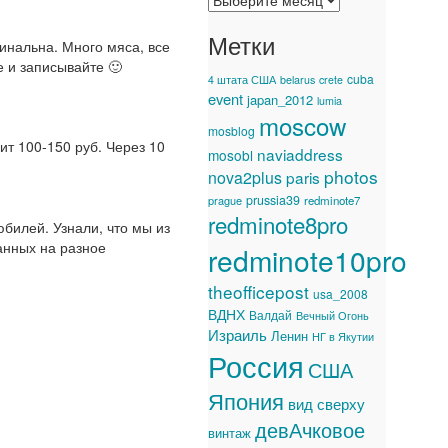
Метки
инальна. Много мяса, все
 и записывайте 🙂
cuba
4 штата США
belarus
crete
event
japan_2012
lumia
moscow
mosblog
ит 100-150 руб. Через 10
naviaddress
mosobl
photos
nova2plus
paris
prussia39
prague
redminote7
redminote8pro
юбилей. Узнали, что мы из
танных на разное
redminote10pro
theofficepost
usa_2008
ВДНХ
Валдай
Вечный Огонь
Израиль
Ленин
НГ в Якутии
Россия
США
Япония
вид сверху
девАчковое
винтаж