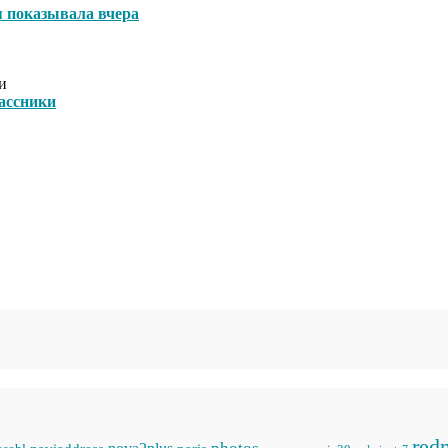
я показывала вчера
и
ассники
red
photos