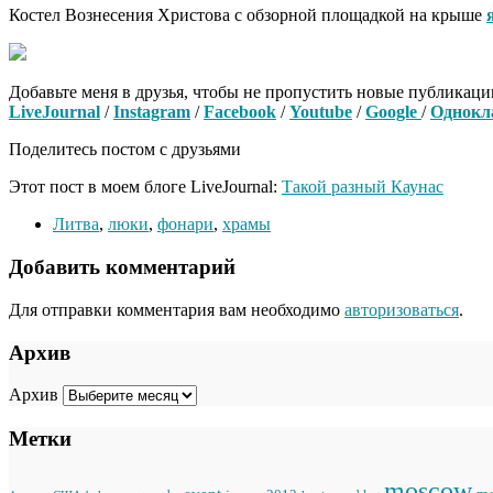
Костел Вознесения Христова с обзорной площадкой на крыше
Добавьте меня в друзья, чтобы не пропустить новые публикаци
LiveJournal
/
Instagram
/
Facebook
/
Youtube
/
Google
/
Однокл
Поделитесь постом с друзьями
Этот пост в моем блоге LiveJournal:
Такой разный Каунас
Литва
,
люки
,
фонари
,
храмы
Добавить комментарий
Для отправки комментария вам необходимо
авторизоваться
.
Архив
Архив
Метки
moscow