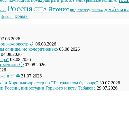
naviaddress
nova2plus
paris
sobl
prussia39
prague
redminote7
Россия
Япония
США
девАчков
вид сверху
винтаж
кутии
храмы
фонари
с
07.08.2026
ронько-оркестр 🎷
06.08.2026
рям огнище, но колоритненько
05.08.2026
04.08.2026
вара"
03.08.2026
отменили 🙁
02.08.2026
026
жение" 🚘
31.07.2026
" и Хоронько-оркестр на "Театральном бульваре"
30.07.2026
и России, киностудии Горького и коту Табакова
29.07.2026