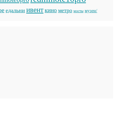
ивент
ое
кино
едальни
метро
музеи/
мосты