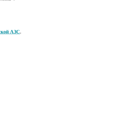
ской АЗС
.