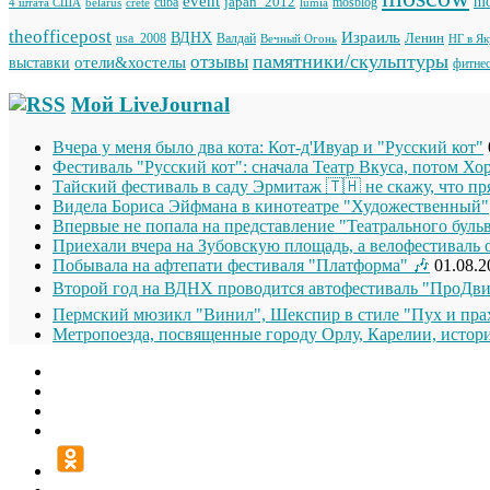
event
japan_2012
mo
cuba
mosblog
belarus
lumia
4 штата США
crete
theofficepost
Израиль
ВДНХ
Ленин
usa_2008
Валдай
Вечный Огонь
НГ в Я
памятники/скульптуры
отзывы
отели&хостелы
выставки
фитне
Мой LiveJournal
Вчера у меня было два кота: Кот-д'Ивуар и "Русский кот"
Фестиваль "Русский кот": сначала Театр Вкуса, потом Хо
Тайский фестиваль в саду Эрмитаж 🇹🇭 не скажу, что п
Видела Бориса Эйфмана в кинотеатре "Художественный"
Впервые не попала на представление "Театрального буль
Приехали вчера на Зубовскую площадь, а велофестиваль 
Побывала на афтепати фестиваля "Платформа" 🎶
01.08.2
Второй год на ВДНХ проводится автофестиваль "ПроДви
Пермский мюзикл "Винил", Шекспир в стиле "Пух и прах
Метропоезда, посвященные городу Орлу, Карелии, истори