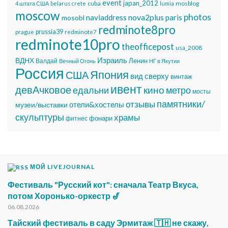
event
japan_2012
cuba
mosblog
4 штата США
belarus
crete
lumia
moscow
photos
nova2plus
naviaddress
paris
mosobl
redminote8pro
prussia39
prague
redminote7
redminote10pro
theofficepost
usa_2008
Израиль
ВДНХ
Ленин
Валдай
Вечный Огонь
НГ в Якутии
Россия
Япония
США
вид сверху
винтаж
ивент
девАчковое
едальни
кино
метро
мосты
памятники/
отзывы
отели&хостелы
музеи/выставки
скульптуры
храмы
фонари
фитнес
МОЙ LIVEJOURNAL
Фестиваль "Русский кот": сначала Театр Вкуса,
потом Хоронько-оркестр 🎷
06.08.2026
Тайский фестиваль в саду Эрмитаж 🇹🇭 не скажу,