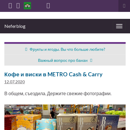
Вкл
вы
фо
Neferblog
пои
Вкл/
выкл
нави
Фрукты и ягоды. Вы что больше любите?
Важный вопрос про банан
Кофе и виски в METRO Cash & Carry
12.07.2020
В общем, съездила. Держите свежие фотографии.