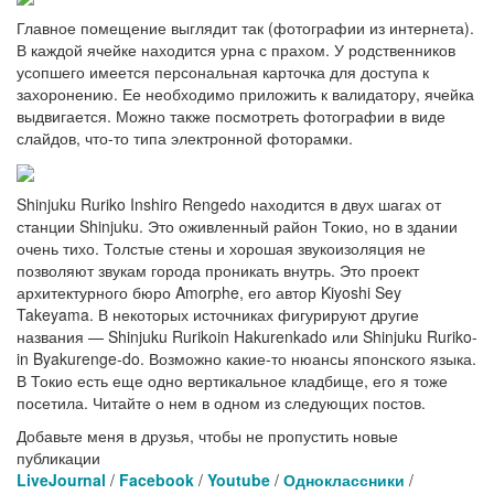
Главное помещение выглядит так (фотографии из интернета).
В каждой ячейке находится урна с прахом. У родственников
усопшего имеется персональная карточка для доступа к
захоронению. Ее необходимо приложить к валидатору, ячейка
выдвигается. Можно также посмотреть фотографии в виде
слайдов, что-то типа электронной фоторамки.
Shinjuku Ruriko Inshiro Rengedo находится в двух шагах от
станции Shinjuku. Это оживленный район Токио, но в здании
очень тихо. Толстые стены и хорошая звукоизоляция не
позволяют звукам города проникать внутрь. Это проект
архитектурного бюро Amorphe, его автор Kiyoshi Sey
Takeyama. В некоторых источниках фигурируют другие
названия — Shinjuku Rurikoin Hakurenkado или Shinjuku Ruriko-
in Byakurenge-do. Возможно какие-то нюансы японского языка.
В Токио есть еще одно вертикальное кладбище, его я тоже
посетила. Читайте о нем в одном из следующих постов.
Добавьте меня в друзья, чтобы не пропустить новые
публикации
LiveJournal
/
Facebook
/
Youtube
/
Одноклассники
/