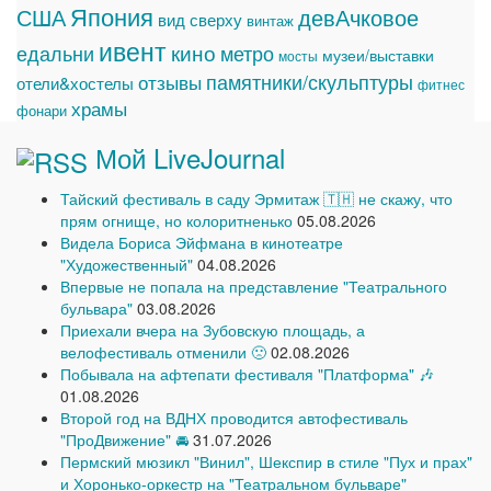
Япония
США
девАчковое
вид сверху
винтаж
ивент
едальни
кино
метро
музеи/выставки
мосты
памятники/скульптуры
отзывы
отели&хостелы
фитнес
храмы
фонари
Мой LiveJournal
Тайский фестиваль в саду Эрмитаж 🇹🇭 не скажу, что
прям огнище, но колоритненько
05.08.2026
Видела Бориса Эйфмана в кинотеатре
"Художественный"
04.08.2026
Впервые не попала на представление "Театрального
бульвара"
03.08.2026
Приехали вчера на Зубовскую площадь, а
велофестиваль отменили 🙁
02.08.2026
Побывала на афтепати фестиваля "Платформа" 🎶
01.08.2026
Второй год на ВДНХ проводится автофестиваль
"ПроДвижение" 🚘
31.07.2026
Пермский мюзикл "Винил", Шекспир в стиле "Пух и прах"
и Хоронько-оркестр на "Театральном бульваре"