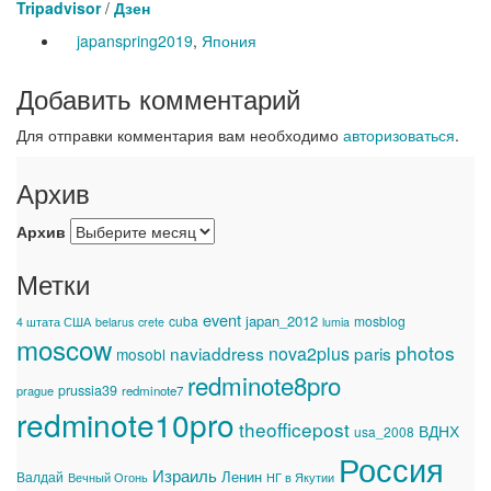
Tripadvisor
/
Дзен
japanspring2019
,
Япония
Добавить комментарий
Для отправки комментария вам необходимо
авторизоваться
.
Архив
Архив
Метки
event
japan_2012
cuba
mosblog
4 штата США
belarus
crete
lumia
moscow
photos
naviaddress
nova2plus
paris
mosobl
redminote8pro
prussia39
prague
redminote7
redminote10pro
theofficepost
ВДНХ
usa_2008
Россия
Израиль
Ленин
Валдай
Вечный Огонь
НГ в Якутии