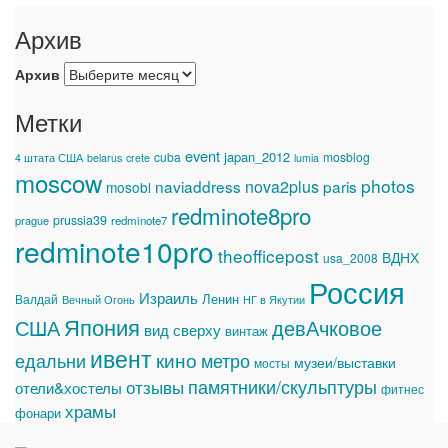
Архив
Архив
Метки
event
japan_2012
cuba
mosblog
4 штата США
belarus
crete
lumia
moscow
photos
naviaddress
nova2plus
paris
mosobl
redminote8pro
prussia39
prague
redminote7
redminote10pro
theofficepost
ВДНХ
usa_2008
Россия
Израиль
Ленин
Валдай
Вечный Огонь
НГ в Якутии
Япония
США
девАчковое
вид сверху
винтаж
ивент
едальни
кино
метро
музеи/выставки
мосты
памятники/скульптуры
отзывы
отели&хостелы
фитнес
храмы
фонари