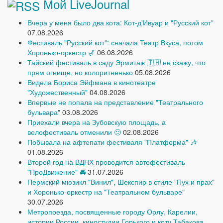
Мой LiveJournal
Вчера у меня было два кота: Кот-д'Ивуар и "Русский кот"
07.08.2026
Фестиваль "Русский кот": сначала Театр Вкуса, потом
Хоронько-оркестр 🎷
06.08.2026
Тайский фестиваль в саду Эрмитаж 🇹🇭 не скажу, что
прям огнище, но колоритненько
05.08.2026
Видела Бориса Эйфмана в кинотеатре
"Художественный"
04.08.2026
Впервые не попала на представление "Театрального
бульвара"
03.08.2026
Приехали вчера на Зубовскую площадь, а
велофестиваль отменили 🙁
02.08.2026
Побывала на афтепати фестиваля "Платформа" 🎶
01.08.2026
Второй год на ВДНХ проводится автофестиваль
"ПроДвижение" 🚘
31.07.2026
Пермский мюзикл "Винил", Шекспир в стиле "Пух и прах"
и Хоронько-оркестр на "Театральном бульваре"
30.07.2026
Метропоезда, посвященные городу Орлу, Карелии,
истории России, киностудии Горького и коту Табакова