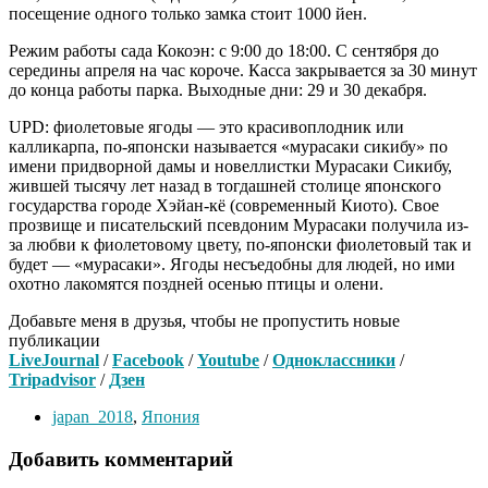
посещение одного только замка стоит 1000 йен.
Режим работы сада Кокоэн: с 9:00 до 18:00. С сентября до
середины апреля на час короче. Касса закрывается за 30 минут
до конца работы парка. Выходные дни: 29 и 30 декабря.
UPD: фиолетовые ягоды — это красивоплодник или
калликарпа, по-японски называется «мурасаки сикибу» по
имени придворной дамы и новеллистки Мурасаки Сикибу,
жившей тысячу лет назад в тогдашней столице японского
государства городе Хэйан-кё (современный Киото). Свое
прозвище и писательский псевдоним Мурасаки получила из-
за любви к фиолетовому цвету, по-японски фиолетовый так и
будет — «мурасаки». Ягоды несъедобны для людей, но ими
охотно лакомятся поздней осенью птицы и олени.
Добавьте меня в друзья, чтобы не пропустить новые
публикации
LiveJournal
/
Facebook
/
Youtube
/
Одноклассники
/
Tripadvisor
/
Дзен
japan_2018
,
Япония
Добавить комментарий