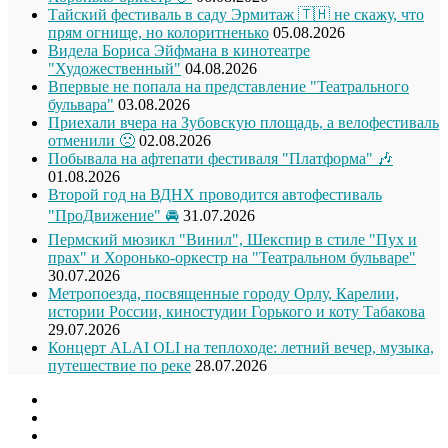
Тайский фестиваль в саду Эрмитаж 🇹🇭 не скажу, что
прям огнище, но колоритненько
05.08.2026
Видела Бориса Эйфмана в кинотеатре
"Художественный"
04.08.2026
Впервые не попала на представление "Театрального
бульвара"
03.08.2026
Приехали вчера на Зубовскую площадь, а велофестиваль
отменили 🙁
02.08.2026
Побывала на афтепати фестиваля "Платформа" 🎶
01.08.2026
Второй год на ВДНХ проводится автофестиваль
"ПроДвижение" 🚘
31.07.2026
Пермский мюзикл "Винил", Шекспир в стиле "Пух и
прах" и Хоронько-оркестр на "Театральном бульваре"
30.07.2026
Метропоезда, посвященные городу Орлу, Карелии,
истории России, киностудии Горького и коту Табакова
29.07.2026
Концерт ALAI OLI на теплоходе: летний вечер, музыка,
путешествие по реке
28.07.2026