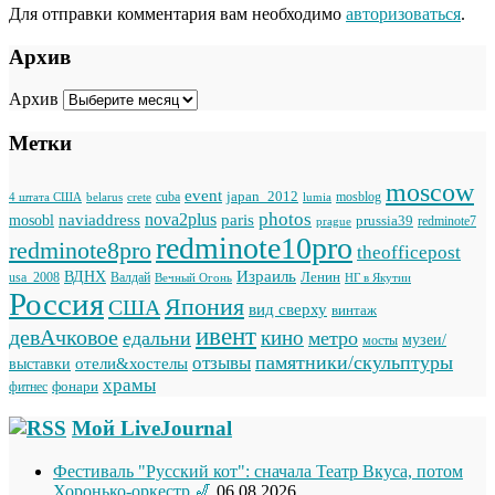
Для отправки комментария вам необходимо
авторизоваться
.
Архив
Архив
Метки
moscow
event
japan_2012
cuba
mosblog
belarus
lumia
4 штата США
crete
photos
naviaddress
nova2plus
paris
mosobl
prussia39
prague
redminote7
redminote10pro
redminote8pro
theofficepost
Израиль
ВДНХ
Ленин
usa_2008
Валдай
Вечный Огонь
НГ в Якутии
Россия
Япония
США
вид сверху
винтаж
ивент
девАчковое
кино
едальни
метро
музеи/
мосты
памятники/скульптуры
отзывы
отели&хостелы
выставки
храмы
фонари
фитнес
Мой LiveJournal
Фестиваль "Русский кот": сначала Театр Вкуса, потом
Хоронько-оркестр 🎷
06.08.2026