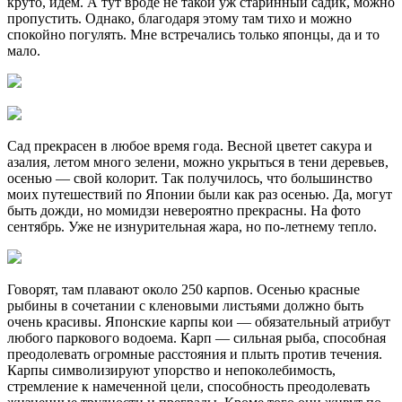
круто, идем. А тут вроде не такой уж старинный садик, можно
пропустить. Однако, благодаря этому там тихо и можно
спокойно погулять. Мне встречались только японцы, да и то
мало.
Сад прекрасен в любое время года. Весной цветет сакура и
азалия, летом много зелени, можно укрыться в тени деревьев,
осенью — свой колорит. Так получилось, что большинство
моих путешествий по Японии были как раз осенью. Да, могут
быть дожди, но момидзи невероятно прекрасны. На фото
сентябрь. Уже не изнурительная жара, но по-летнему тепло.
Говорят, там плавают около 250 карпов. Осенью красные
рыбины в сочетании с кленовыми листьями должно быть
очень красивы. Японские карпы кои — обязательный атрибут
любого паркового водоема. Карп — сильная рыба, способная
преодолевать огромные расстояния и плыть против течения.
Карпы символизируют упорство и непоколебимость,
стремление к намеченной цели, способность преодолевать