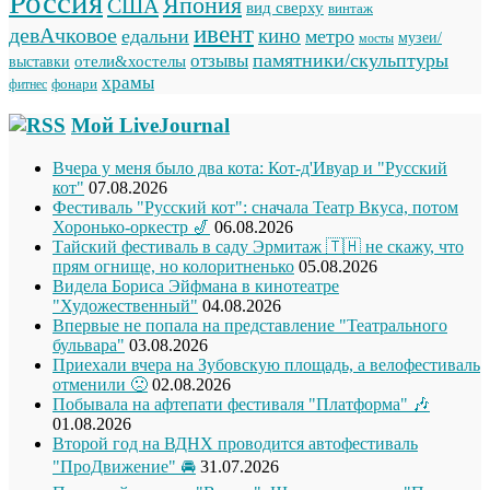
Россия
Япония
США
вид сверху
винтаж
ивент
девАчковое
кино
едальни
метро
музеи/
мосты
памятники/скульптуры
отзывы
отели&хостелы
выставки
храмы
фонари
фитнес
Мой LiveJournal
Вчера у меня было два кота: Кот-д'Ивуар и "Русский
кот"
07.08.2026
Фестиваль "Русский кот": сначала Театр Вкуса, потом
Хоронько-оркестр 🎷
06.08.2026
Тайский фестиваль в саду Эрмитаж 🇹🇭 не скажу, что
прям огнище, но колоритненько
05.08.2026
Видела Бориса Эйфмана в кинотеатре
"Художественный"
04.08.2026
Впервые не попала на представление "Театрального
бульвара"
03.08.2026
Приехали вчера на Зубовскую площадь, а велофестиваль
отменили 🙁
02.08.2026
Побывала на афтепати фестиваля "Платформа" 🎶
01.08.2026
Второй год на ВДНХ проводится автофестиваль
"ПроДвижение" 🚘
31.07.2026