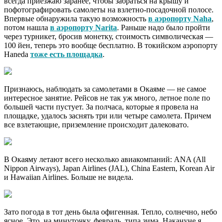
всегда приезжаю заранее, чтобы забраться на крышу и
пофотографировать самолеты на взлетно-посадочной полосе.
Впервые обнаружила такую возможность
в аэропорту Naha
,
потом нашла
в аэропорту Narita
. Раньше надо было пройти
через турникет, бросив монетку, стоимость символическая —
100 йен, теперь это вообще бесплатно. В токийском аэропорту
Haneda
тоже есть площадка
.
Признаюсь, наблюдать за самолетами в Окаяме — не самое
интересное занятие. Рейсов не так уж много, летное поле по
большей части пустует. За полчаса, которые я провела на
площадке, удалось заснять три или четыре самолета. Причем
все взлетающие, приземление происходит далековато.
В Окаяму летают всего несколько авиакомпаний: ANA (All
Nippon Airways), Japan Airlines (JAL), China Eastern, Korean Air
и Hawaiian Airlines. Больше не видела.
Зато погода в тот день была офигенная. Тепло, солнечно, небо
ясное. Это, на минуточку, февраль, типа зима. Накануне я