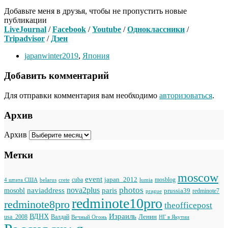
Добавьте меня в друзья, чтобы не пропустить новые
публикации
LiveJournal
/
Facebook
/
Youtube
/
Одноклассники
/
Tripadvisor
/
Дзен
japanwinter2019
,
Япония
Добавить комментарий
Для отправки комментария вам необходимо
авторизоваться
.
Архив
Архив
Метки
moscow
event
japan_2012
cuba
mosblog
belarus
lumia
4 штата США
crete
photos
naviaddress
nova2plus
paris
mosobl
prussia39
prague
redminote7
redminote10pro
redminote8pro
theofficepost
Израиль
ВДНХ
Ленин
usa_2008
Валдай
Вечный Огонь
НГ в Якутии