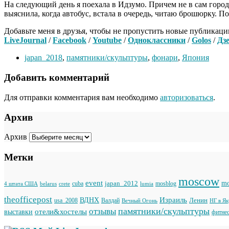
На следующий день я поехала в Идзумо. Причем не в сам город
выяснила, когда автобус, встала в очередь, читаю брошюрку.
Добавьте меня в друзья, чтобы не пропустить новые публикаци
LiveJournal
/
Facebook
/
Youtube
/
Одноклассники
/
Golos
/
Дз
japan_2018
,
памятники/скульптуры
,
фонари
,
Япония
Добавить комментарий
Для отправки комментария вам необходимо
авторизоваться
.
Архив
Архив
Метки
moscow
event
japan_2012
mo
cuba
mosblog
belarus
lumia
4 штата США
crete
theofficepost
Израиль
ВДНХ
Ленин
usa_2008
Валдай
Вечный Огонь
НГ в Я
памятники/скульптуры
отзывы
отели&хостелы
выставки
фитне