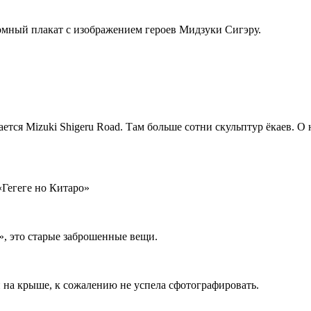
омный плакат с изображением героев Мидзуки Сигэру.
тся Mizuki Shigeru Road. Там больше сотни скульптур ёкаев. О 
«Гегеге но Китаро»
», это старые заброшенные вещи.
н на крыше, к сожалению не успела сфотографировать.