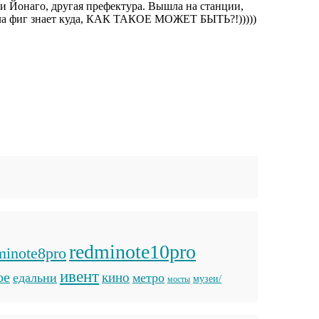
 и Йонаго, другая префектура. Вышла на станции,
хала фиг знает куда, КАК ТАКОЕ МОЖЕТ БЫТЬ?!)))))
redminote10pro
minote8pro
ивент
ое
кино
едальни
метро
музеи/
мосты