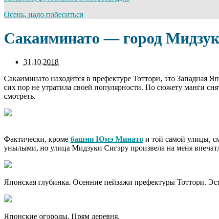
Осень, надо побеситься
Сакаиминато — город Мидзук
31.10.2018
Сакаиминато находится в префектуре Тоттори, это Западная Яп
сих пор не утратила своей популярности. По сюжету манги снят
смотреть.
Фактически, кроме
башни Юмэ Минато
и той самой улицы, с
унылыми, но улица Мидзуки Сигэру произвела на меня впечатлен
Японская глубинка. Осенние пейзажи префектуры Тоттори. Эст
Японские огороды. Прям деревня.