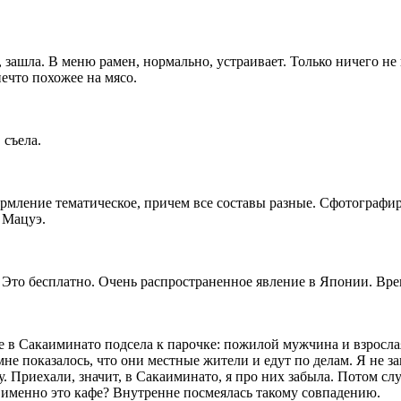
 зашла. В меню рамен, нормально, устраивает. Только ничего не
ечто похожее на мясо.
 съела.
ормление тематическое, причем все составы разные. Сфотографир
в Мацуэ.
. Это бесплатно. Очень распространенное явление в Японии. Время
 в Сакаиминато подсела к парочке: пожилой мужчина и взрослая
 мне показалось, что они местные жители и едут по делам. Я не 
. Приехали, значит, в Сакаиминато, я про них забыла. Потом слу
у именно это кафе? Внутренне посмеялась такому совпадению.