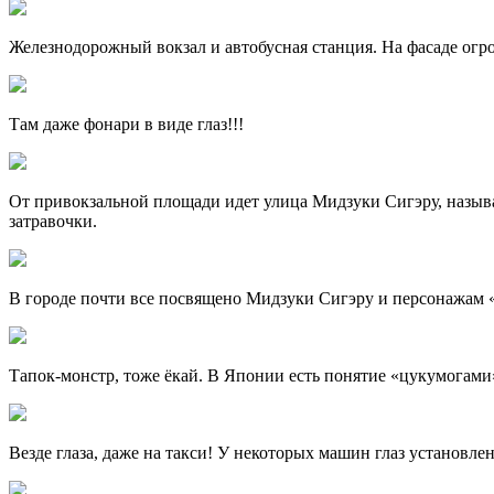
Железнодорожный вокзал и автобусная станция. На фасаде огр
Там даже фонари в виде глаз!!!
От привокзальной площади идет улица Мидзуки Сигэру, называе
затравочки.
В городе почти все посвящено Мидзуки Сигэру и персонажам 
Тапок-монстр, тоже ёкай. В Японии есть понятие «цукумогами
Везде глаза, даже на такси! У некоторых машин глаз установле