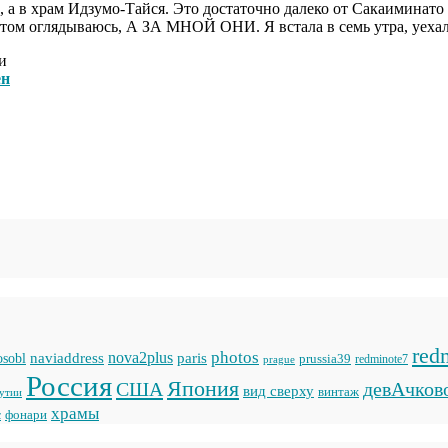
, а в храм Идзумо-Тайся. Это достаточно далеко от Сакаиминато
 Потом оглядываюсь, А ЗА МНОЙ ОНИ. Я встала в семь утра, уе
и
ен
red
photos
naviaddress
nova2plus
paris
sobl
prussia39
prague
redminote7
Россия
Япония
США
девАчков
вид сверху
винтаж
кутии
храмы
фонари
с