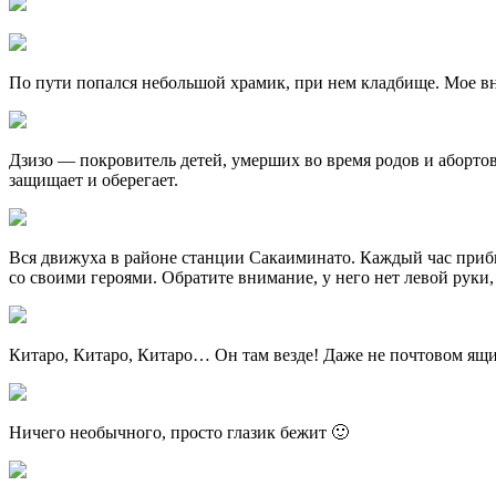
По пути попался небольшой храмик, при нем кладбище. Мое вн
Дзизо — покровитель детей, умерших во время родов и абортов
защищает и оберегает.
Вся движуха в районе станции Сакаиминато. Каждый час прибы
со своими героями. Обратите внимание, у него нет левой руки
Китаро, Китаро, Китаро… Он там везде! Даже не почтовом ящи
Ничего необычного, просто глазик бежит 🙂