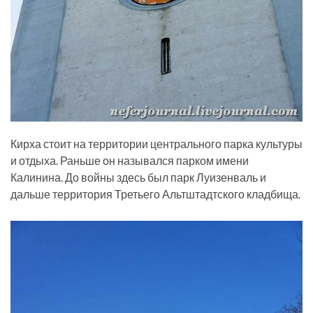
Кирха стоит на территории центрального парка культуры
и отдыха. Раньше он назывался парком имени
Калинина. До войны здесь был парк Луизенваль и
дальше территория Третьего Альтштадтского кладбища.