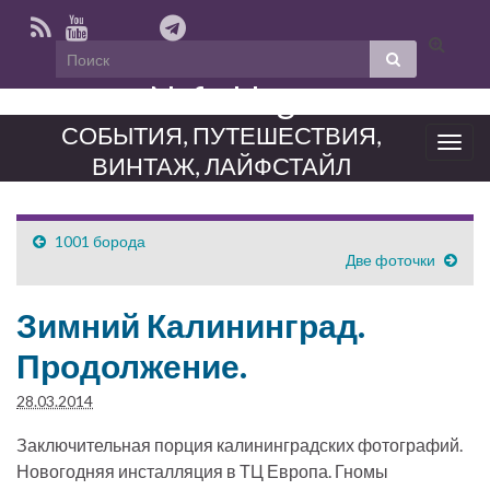
Вкл/
выкл
Neferblog
формы
поиска
СОБЫТИЯ, ПУТЕШЕСТВИЯ,
Вкл/
ВИНТАЖ, ЛАЙФСТАЙЛ
выкл
нави
1001 борода
Две фоточки
Зимний Калининград.
Продолжение.
28.03.2014
Заключительная порция калининградских фотографий.
Новогодняя инсталляция в ТЦ Европа. Гномы