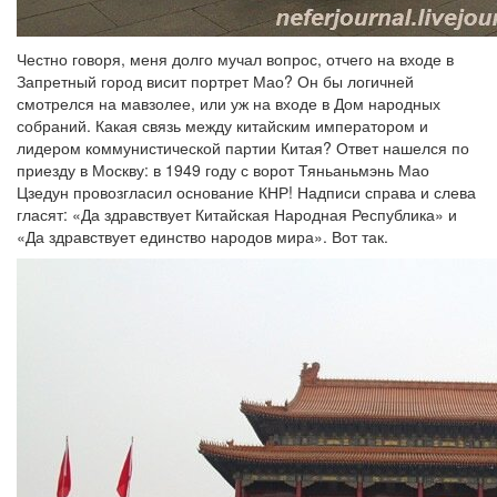
Честно говоря, меня долго мучал вопрос, отчего на входе в
Запретный город висит портрет Мао? Он бы логичней
смотрелся на мавзолее, или уж на входе в Дом народных
собраний. Какая связь между китайским императором и
лидером коммунистической партии Китая? Ответ нашелся по
приезду в Москву: в 1949 году с ворот Тяньаньмэнь Мао
Цзедун провозгласил основание КНР! Надписи справа и слева
гласят: «Да здравствует Китайская Народная Республика» и
«Да здравствует единство народов мира». Вот так.