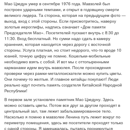
Мао Цзедун умер в сентябре 1976 года. Мавзолей был
построен ударными темпами, и открыт в годовщину смерти
великого лидера. Та сторона, которая на предыдущем фото —
выход, вход с этой стороны. Если присмотритесь, наверху
золотые иероглифы, надпись означает «Дом памяти
Председателя Мао». Посетителей пускают внутрь с 8:30 до
11:30. Вход бесплатный. Но сумки надо сдать в камеру
хранения, которая находится через дорогу с восточной
стороны. Услуга платная, но стоит недорого, что-то вроде 10
юаней, точную цифру не помню. Кошельки-мобильные
необходимо взять с собой. И вот мы с оттопыренными
карманами идем внутрь мавзолея. После прохождения
проверки через рамки-металлоискатели можно купить цветы.
Они почему-то желтые. И главное китайцы покупают! Люди
реально идут почтить память создателя Китайской Народной
Республики!
В первом зале установлен памятник Мао Цзедуну. Здесь
можно оставить цветы. Потом все друг за другом проходят в
центральный зал, там лежит забальзамированное тело.
Насколько я помню в мавзолее Ленина путь лежит вокруг по
периметру помещения, здесь же посетители проходят только
с одной стороны. Я замешкалась, пытаясь проникнуться