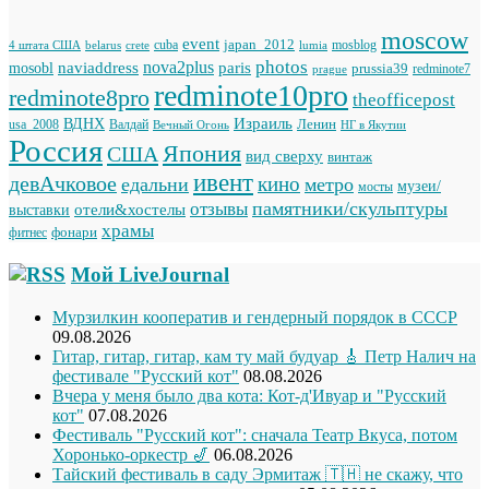
moscow
event
japan_2012
cuba
mosblog
belarus
lumia
4 штата США
crete
photos
naviaddress
nova2plus
paris
mosobl
prussia39
prague
redminote7
redminote10pro
redminote8pro
theofficepost
Израиль
ВДНХ
Ленин
usa_2008
Валдай
Вечный Огонь
НГ в Якутии
Россия
Япония
США
вид сверху
винтаж
ивент
девАчковое
кино
едальни
метро
музеи/
мосты
памятники/скульптуры
отзывы
отели&хостелы
выставки
храмы
фонари
фитнес
Мой LiveJournal
Мурзилкин кооператив и гендерный порядок в СССР
09.08.2026
Гитар, гитар, гитар, кам ту май будуар 🎸 Петр Налич на
фестивале "Русский кот"
08.08.2026
Вчера у меня было два кота: Кот-д'Ивуар и "Русский
кот"
07.08.2026
Фестиваль "Русский кот": сначала Театр Вкуса, потом
Хоронько-оркестр 🎷
06.08.2026
Тайский фестиваль в саду Эрмитаж 🇹🇭 не скажу, что