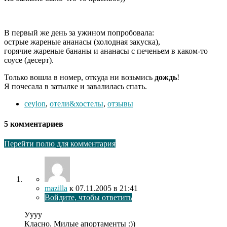
В первый же день за ужином попробовала:
острые жареные ананасы (холодная закуска),
горячие жареные бананы и ананасы с печеньем в каком-то
соусе (десерт).
Только вошла в номер, откуда ни возьмись
дождь
!
Я почесала в затылке и завалилась спать.
ceylon
,
отели&хостелы
,
отзывы
5 комментариев
Перейти полю для комментария
mazilla
к
07.11.2005
в 21:41
Войдите, чтобы ответить
Уууу
Класно. Милые апортаменты :))