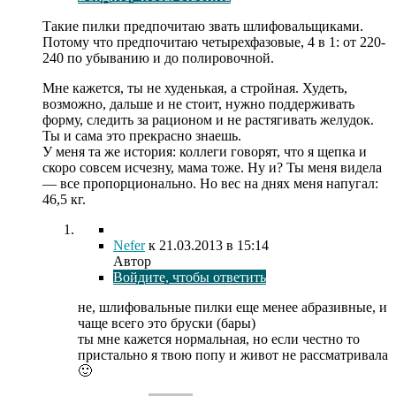
Такие пилки предпочитаю звать шлифовальщиками.
Потому что предпочитаю четырехфазовые, 4 в 1: от 220-
240 по убыванию и до полировочной.
Мне кажется, ты не худенькая, а стройная. Худеть,
возможно, дальше и не стоит, нужно поддерживать
форму, следить за рационом и не растягивать желудок.
Ты и сама это прекрасно знаешь.
У меня та же история: коллеги говорят, что я щепка и
скоро совсем исчезну, мама тоже. Ну и? Ты меня видела
— все пропорционально. Но вес на днях меня напугал:
46,5 кг.
Nefer
к
21.03.2013
в 15:14
Автор
Войдите, чтобы ответить
не, шлифовальные пилки еще менее абразивные, и
чаще всего это бруски (бары)
ты мне кажется нормальная, но если честно то
пристально я твою попу и живот не рассматривала
🙂