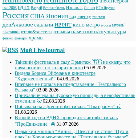
redminote8pro
theofficepost
Израиль
ВДНХ
Ленин
usa_2008
Валдай
Вечный Огонь
НГ в Якутии
Россия
Япония
США
вид сверху
винтаж
ивент
девАчковое
кино
едальни
метро
музеи/
мосты
памятники/скульптуры
отзывы
отели&хостелы
выставки
храмы
фонари
фитнес
Мой LiveJournal
Тайский фестиваль в саду Эрмитаж 🇹🇭 не скажу, что
прям огнище, но колоритненько
05.08.2026
Видела Бориса Эйфмана в кинотеатре
"Художественный"
04.08.2026
Впервые не попала на представление "Театрального
бульвара"
03.08.2026
Приехали вчера на Зубовскую площадь, а велофестиваль
отменили 🙁
02.08.2026
Побывала на афтепати фестиваля "Платформа" 🎶
01.08.2026
Второй год на ВДНХ проводится автофестиваль
"ПроДвижение" 🚘
31.07.2026
Пермский мюзикл "Винил", Шекспир в стиле "Пух и
прах" и Хоронько-оркестр на "Театральном бульваре"