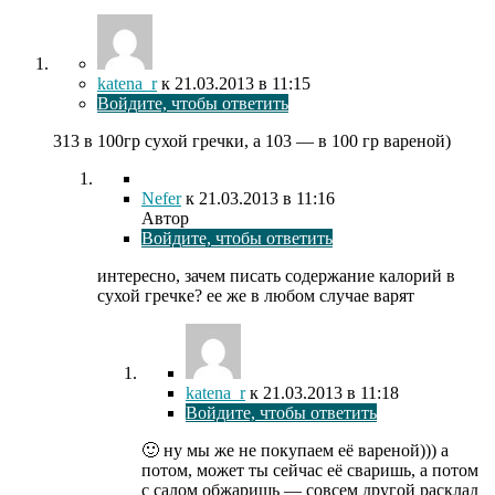
katena_r
к
21.03.2013
в 11:15
Войдите, чтобы ответить
313 в 100гр сухой гречки, а 103 — в 100 гр вареной)
Nefer
к
21.03.2013
в 11:16
Автор
Войдите, чтобы ответить
интересно, зачем писать содержание калорий в
сухой гречке? ее же в любом случае варят
katena_r
к
21.03.2013
в 11:18
Войдите, чтобы ответить
🙂 ну мы же не покупаем её вареной))) а
потом, может ты сейчас её сваришь, а потом
с салом обжаришь — совсем другой расклад