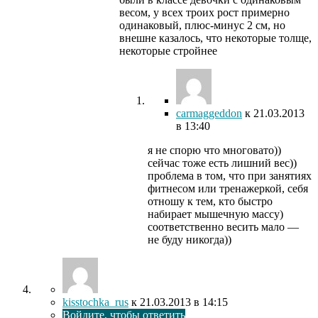
весом, у всех троих рост примерно
одинаковый, плюс-минус 2 см, но
внешне казалось, что некоторые толще,
некоторые стройнее
carmaggeddon
к
21.03.2013
в 13:40
я не спорю что многовато))
сейчас тоже есть лишний вес))
проблема в том, что при занятиях
фитнесом или тренажеркой, себя
отношу к тем, кто быстро
набирает мышечную массу)
соответственно весить мало —
не буду никогда))
kisstochka_rus
к
21.03.2013
в 14:15
Войдите, чтобы ответить