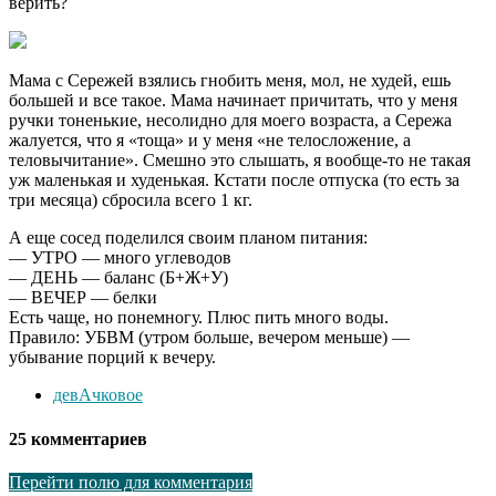
верить?
Мама с Сережей взялись гнобить меня, мол, не худей, ешь
большей и все такое. Мама начинает причитать, что у меня
ручки тоненькие, несолидно для моего возраста, а Сережа
жалуется, что я «тоща» и у меня «не телосложение, а
теловычитание». Смешно это слышать, я вообще-то не такая
уж маленькая и худенькая. Кстати после отпуска (то есть за
три месяца) сбросила всего 1 кг.
А еще сосед поделился своим планом питания:
— УТРО — много углеводов
— ДЕНЬ — баланс (Б+Ж+У)
— ВЕЧЕР — белки
Есть чаще, но понемногу. Плюс пить много воды.
Правило: УБВМ (утром больше, вечером меньше) —
убывание порций к вечеру.
девАчковое
25 комментариев
Перейти полю для комментария