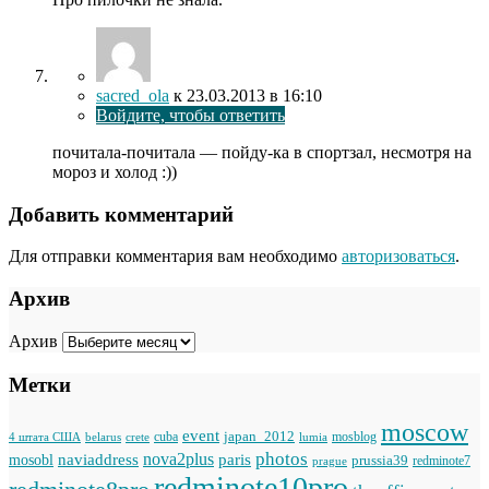
sacred_ola
к
23.03.2013
в 16:10
Войдите, чтобы ответить
почитала-почитала — пойду-ка в спортзал, несмотря на
мороз и холод :))
Добавить комментарий
Для отправки комментария вам необходимо
авторизоваться
.
Архив
Архив
Метки
moscow
event
japan_2012
cuba
mosblog
belarus
lumia
4 штата США
crete
photos
naviaddress
nova2plus
paris
mosobl
prussia39
prague
redminote7
redminote10pro