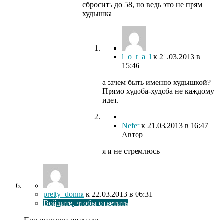
сбросить до 58, но ведь это не прям
худышка
l_o_r_a_l
к
21.03.2013
в
15:46
а зачем быть именно худышкой?
Прямо худоба-худоба не каждому
идет.
Nefer
к
21.03.2013
в 16:47
Автор
я и не стремлюсь
pretty_donna
к
22.03.2013
в 06:31
Войдите, чтобы ответить
Про пилочки не знала.