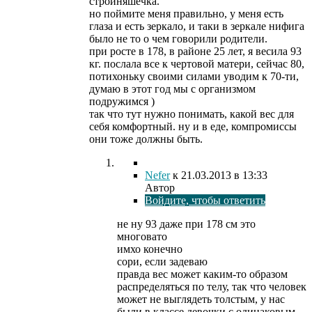
стройняшечка.
но поймите меня правильно, у меня есть
глаза и есть зеркало, и таки в зеркале нифига
было не то о чем говорили родители.
при росте в 178, в районе 25 лет, я весила 93
кг. послала все к чертовой матери, сейчас 80,
потихоньку своими силами уводим к 70-ти,
думаю в этот год мы с организмом
подружимся )
так что тут нужно понимать, какой вес для
себя комфортный. ну и в еде, компромиссы
они тоже должны быть.
Nefer
к
21.03.2013
в 13:33
Автор
Войдите, чтобы ответить
не ну 93 даже при 178 см это
многовато
имхо конечно
сори, если задеваю
правда вес может каким-то образом
распределяться по телу, так что человек
может не выглядеть толстым, у нас
были в классе девочки с одинаковым