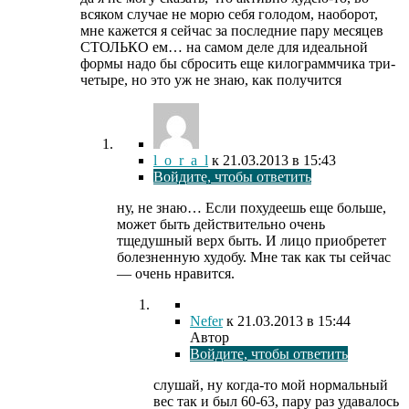
всяком случае не морю себя голодом, наоборот,
мне кажется я сейчас за последние пару месяцев
СТОЛЬКО ем… на самом деле для идеальной
формы надо бы сбросить еще килограммчика три-
четыре, но это уж не знаю, как получится
l_o_r_a_l
к
21.03.2013
в 15:43
Войдите, чтобы ответить
ну, не знаю… Если похудеешь еще больше,
может быть действительно очень
тщедушный верх быть. И лицо приобретет
болезненную худобу. Мне так как ты сейчас
— очень нравится.
Nefer
к
21.03.2013
в 15:44
Автор
Войдите, чтобы ответить
слушай, ну когда-то мой нормальный
вес так и был 60-63, пару раз удавалось