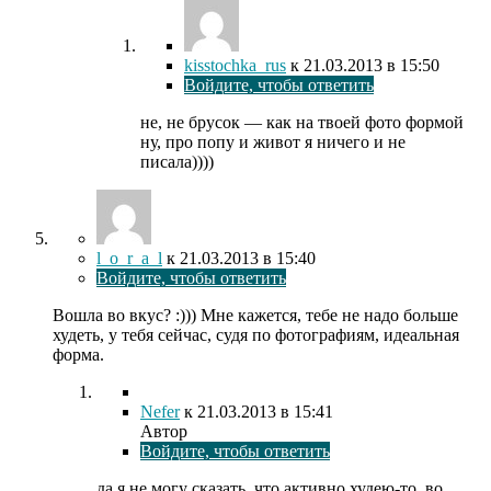
kisstochka_rus
к
21.03.2013
в 15:50
Войдите, чтобы ответить
не, не брусок — как на твоей фото формой
ну, про попу и живот я ничего и не
писала))))
l_o_r_a_l
к
21.03.2013
в 15:40
Войдите, чтобы ответить
Вошла во вкус? :))) Мне кажется, тебе не надо больше
худеть, у тебя сейчас, судя по фотографиям, идеальная
форма.
Nefer
к
21.03.2013
в 15:41
Автор
Войдите, чтобы ответить
да я не могу сказать, что активно худею-то, во